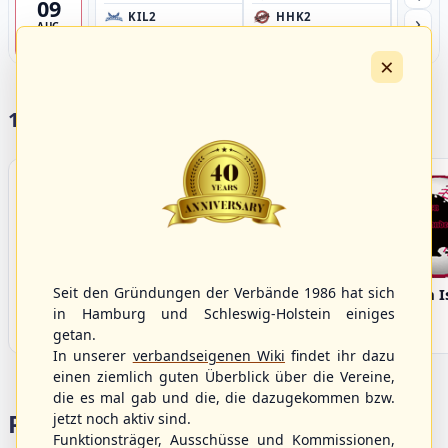
09
›
KIL2
HHK2
HH
AUG
Förde Ballpark (Kilia-Sportplätze), Kiel
Ballpark Langenhorst, Hamburg
Ballpark 
4
×
17 Vereine im S/HBV
Seit den Gründungen der Verbände 1986 hat sich
Bargenstedt
Elmshorn Alligators
Fehmarn I
Beavers
in Hamburg und Schleswig-Holstein einiges
getan.
In unserer
verbandseigenen Wiki
findet ihr dazu
einen ziemlich guten Überblick über die Vereine,
die es mal gab und die, die dazugekommen bzw.
Portalbereiche
jetzt noch aktiv sind.
Funktionsträger, Ausschüsse und Kommissionen,