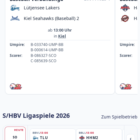
Lütjensee Lakers
Ha
Kiel Seahawks (Baseball) 2
Ha
ab
13:00 Uhr
in
Kiel
Umpire:
B-033740-UMP-BB
Umpire:
B-000614-UMP-BB
Scorer:
B-086327-SCO
Scorer:
C-085639-SCO
S/HBV Ligaspiele 2026
Zum Spielbetrieb
HEUTE
BBVL
13:00
BBLL
13:00
BBLL
15:30
‹
SO
TLU
HHM2
HH