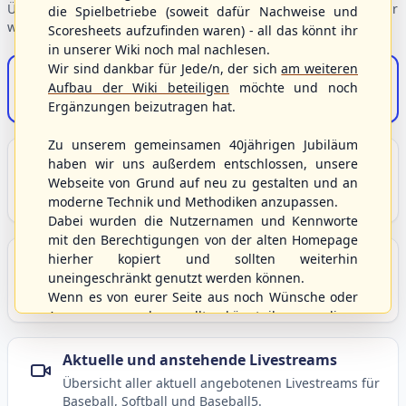
Übersicht der Verbandsbereiche – wählen Sie einen Einstieg für
die Spielbetriebe (soweit dafür Nachweise und
weiterführende Informationen.
Scoresheets aufzufinden waren) - all das könnt ihr
in unserer Wiki noch mal nachlesen.
Wir sind dankbar für Jede/n, der sich
am weiteren
S/HBV-Shop
Aufbau der Wiki beteiligen
möchte und noch
Der Onlineshop des S/HBV
Ergänzungen beizutragen hat.
Zu unserem gemeinsamen 40jährigen Jubiläum
Unser Sport
haben wir uns außerdem entschlossen, unsere
Webseite von Grund auf neu zu gestalten und an
Grundlagen und Hintergründe zu Baseball, Softball
moderne Technik und Methodiken anzupassen.
und Baseball5.
Dabei wurden die Nutzernamen und Kennworte
mit den Berechtigungen von der alten Homepage
hierher kopiert und sollten weiterhin
Berichte und Neuigkeiten
uneingeschränkt genutzt werden können.
Aktuelle Meldungen, Berichte und Nachrichten aus
Wenn es von eurer Seite aus noch Wünsche oder
dem S/HBV, Deutschland und der Welt.
Anregungen geben sollte, könnt ihr uns diese
gerne an die Verbandsadresse
info@shbvnet.de
schicken.
Aktuelle und anstehende Livestreams
Übersicht aller aktuell angebotenen Livestreams für
Baseball, Softball und Baseball5.