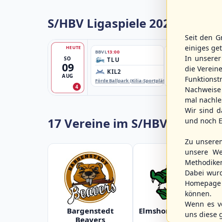
S/HBV Ligaspiele 2026
Seit den G
einiges ge
HEUTE
BBVL
13:00
BBLL
13:00
In unsere
SO
TLU
HHM2
09
die Verein
KIL2
HHK2
AUG
Funktions
Förde Ballpark (Kilia-Sportplätze), Kiel
Ballpark Langenhorst
4
Nachweise 
mal nachle
Wir sind d
17 Vereine im S/HBV
und noch E
Zu unsere
unsere We
Methodike
Dabei wur
Homepage 
können.
Wenn es vo
Bargenstedt
Elmshorn Alligators
uns diese 
Beavers