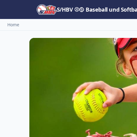
S/HBV ⚾🥎 Baseball und Softb
Home