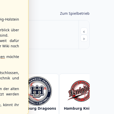
Zum Spielbetrieb
ig-Holstein
rblick über
‹
sind.
›
weit dafür
r Wiki noch
gen
möchte
schlossen,
echnik und
 der alten
tzt werden
, könnt ihr
Baltic
Hamburg Dragoons
Hamburg Knights
Ha
s