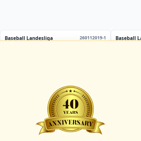
260112019-1
Baseball Landesliga
Baseball L
Hamburg Marines 2
Hamb
Hamburg Knights 2
Hamb
ab
13:00 Uhr
in
Hamburg
Umpire:
C-091912-UMP-BB
Umpire:
C-
B-044115-UMP-BB
B-
Scorer:
A-069201-SCO
Scorer:
A-