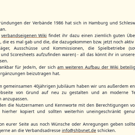
ründungen der Verbände 1986 hat sich in Hamburg und Schlesw
tan.
BBLL
15:30
BBVL
16:30
r
verbandseigenen Wiki
findet ihr dazu einen ziemlich guten Übe
HHM2
TLU
e, die es mal gab und die, die dazugekommen bzw. jetzt noch aktiv 
HHK2
KIL2
träger, Ausschüsse und Kommissionen, die Spielbetriebe (so
, Hamburg
Ballpark Langenhorst, Hamburg
Förde Ballpark (Kilia-Sportplätze), Kiel
und Scoresheets aufzufinden waren) - all das könnt ihr in unsere
sen.
ankbar für Jede/n, der sich
am weiteren Aufbau der Wiki beteili
rgänzungen beizutragen hat.
m gemeinsamen 40jährigen Jubiläum haben wir uns außerdem ent
bseite von Grund auf neu zu gestalten und an moderne T
n anzupassen.
den die Nutzernamen und Kennworte mit den Berechtigungen von
hierher kopiert und sollten weiterhin uneingeschränkt genu
n eurer Seite aus noch Wünsche oder Anregungen geben sollte
Fehmarn Islanders
Flensburg Baltics
Greifswald 
gerne an die Verbandsadresse
info@shbvnet.de
schicken.
Mariner