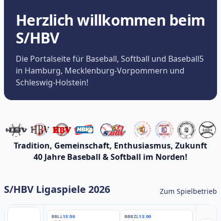
Herzlich willkommen beim
S/HBV
Die Portalseite für Baseball, Softball und Baseball5
in Hamburg, Mecklenburg-Vorpommern und
Schleswig-Holstein!
Tradition, Gemeinschaft, Enthusiasmus, Zukunft
40 Jahre Baseball & Softball im Norden!
S/HBV Ligaspiele 2026
Zum Spielbetrieb
BBLL
13:00
BBBZL
13:00
BBBZL
13: