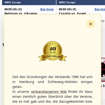
WBSC Europe
WBSC Europe
08:00 Uhr
(€)
08:00 Uhr
(€)
Box-Score
Box-Sco
Belgium vs. Ukraine
Croatia vs. Israel
U-23 Baseball European
U-23 Baseball European
Championship B Pool 2026 - Group
Championship B Pool 2026 - Group
×
Germany
Spain
17 Vereine im S/HBV
Seit den Gründungen der Verbände 1986 hat sich
in Hamburg und Schleswig-Holstein einiges
Bargenstedt
Elmshorn Alligators
Fehmarn I
getan.
Beavers
In unserer
verbandseigenen Wiki
findet ihr dazu
einen ziemlich guten Überblick über die Vereine,
die es mal gab und die, die dazugekommen bzw.