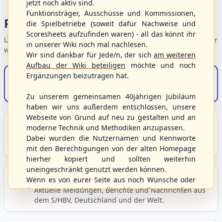
jetzt noch aktiv sind.
Funktionsträger, Ausschüsse und Kommissionen,
Portalbereiche
die Spielbetriebe (soweit dafür Nachweise und
Scoresheets aufzufinden waren) - all das könnt ihr
Übersicht der Verbandsbereiche – wählen Sie einen Einstieg für
in unserer Wiki noch mal nachlesen.
weiterführende Informationen.
Wir sind dankbar für Jede/n, der sich
am weiteren
Aufbau der Wiki beteiligen
möchte und noch
Ergänzungen beizutragen hat.
S/HBV-Shop
Der Onlineshop des S/HBV
Zu unserem gemeinsamen 40jährigen Jubiläum
haben wir uns außerdem entschlossen, unsere
Webseite von Grund auf neu zu gestalten und an
Unser Sport
moderne Technik und Methodiken anzupassen.
Grundlagen und Hintergründe zu Baseball, Softball
Dabei wurden die Nutzernamen und Kennworte
und Baseball5.
mit den Berechtigungen von der alten Homepage
hierher kopiert und sollten weiterhin
uneingeschränkt genutzt werden können.
Berichte und Neuigkeiten
Wenn es von eurer Seite aus noch Wünsche oder
Anregungen geben sollte, könnt ihr uns diese
Aktuelle Meldungen, Berichte und Nachrichten aus
dem S/HBV, Deutschland und der Welt.
gerne an die Verbandsadresse
info@shbvnet.de
schicken.