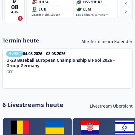
‹
SA
HHS4
HSV/HHK3
HD
08
›
LUB
ELM
GB
AUG
Lizards Field, Lübeck
EBE-Ballpark, Elmshorn
Sportplatz
8
Termin heute
Alle Termine im Kalender
04.08.2026 – 08.08.2026
WBSC
U-23 Baseball European Championship B Pool 2026 -
Group Germany
GER
6 Livestreams heute
Livestream Übersicht