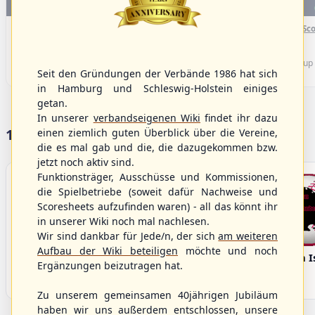
WBSC Europe
WBSC Europe
(F)
16:00 Uhr
(€)
15:40 Uhr
(€)
Box-Score
Box-Sco
Sweden vs. Germany
Spain vs. Israel
U-23 Baseball European
U-23 Baseball European
Championship B Pool 2026 - Group
Championship B Pool 2026 - Group
Seit den Gründungen der Verbände 1986 hat sich
Germany
Spain
in Hamburg und Schleswig-Holstein einiges
getan.
In unserer
verbandseigenen Wiki
findet ihr dazu
17 Vereine im S/HBV
einen ziemlich guten Überblick über die Vereine,
die es mal gab und die, die dazugekommen bzw.
jetzt noch aktiv sind.
Funktionsträger, Ausschüsse und Kommissionen,
die Spielbetriebe (soweit dafür Nachweise und
Scoresheets aufzufinden waren) - all das könnt ihr
in unserer Wiki noch mal nachlesen.
Wir sind dankbar für Jede/n, der sich
am weiteren
Aufbau der Wiki beteiligen
möchte und noch
Bargenstedt
Elmshorn Alligators
Fehmarn I
Ergänzungen beizutragen hat.
Beavers
Zu unserem gemeinsamen 40jährigen Jubiläum
haben wir uns außerdem entschlossen, unsere