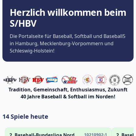
Herzlich willkommen beim
S/HBV
Die Portalseite für Baseball, Softball und Baseball5
in Hamburg, Mecklenburg-Vorpommern und
Schleswig-Holstein!
Tradition, Gemeinschaft, Enthusiasmus, Zukunft
40 Jahre Baseball & Softball im Norden!
14 Spiele heute
10210902-1
2. Baseball-Bundesliga Nord
2. Baseb