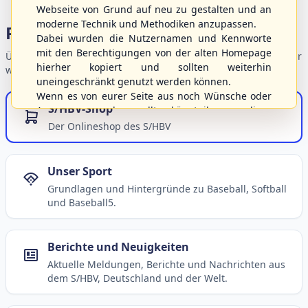
Webseite von Grund auf neu zu gestalten und an
moderne Technik und Methodiken anzupassen.
Portalbereiche
Dabei wurden die Nutzernamen und Kennworte
mit den Berechtigungen von der alten Homepage
Übersicht der Verbandsbereiche – wählen Sie einen Einstieg für
hierher kopiert und sollten weiterhin
weiterführende Informationen.
uneingeschränkt genutzt werden können.
Wenn es von eurer Seite aus noch Wünsche oder
S/HBV-Shop
Anregungen geben sollte, könnt ihr uns diese
gerne an die Verbandsadresse
info@shbvnet.de
Der Onlineshop des S/HBV
schicken.
Unser Sport
Grundlagen und Hintergründe zu Baseball, Softball
und Baseball5.
Berichte und Neuigkeiten
Aktuelle Meldungen, Berichte und Nachrichten aus
dem S/HBV, Deutschland und der Welt.