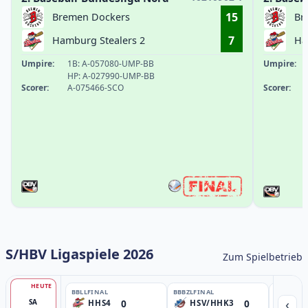
15
Bremen Dockers
Br
7
Hamburg Stealers 2
Ha
Umpire:
1B: A-057080-UMP-BB
Umpire:
HP: A-027990-UMP-BB
Scorer:
A-075466-SCO
Scorer:
S/HBV Ligaspiele 2026
Zum Spielbetrieb
HEUTE
BBLL
FINAL
BBBZL
FINAL
BBBZL
13:
‹
0
0
SA
HHS4
HSV/HHK3
HD