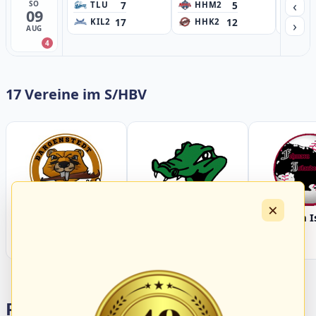
‹
7
5
SO
TLU
HHM2
HH
09
17
12
›
KIL2
HHK2
HH
AUG
4
17 Vereine im S/HBV
×
Bargenstedt
Elmshorn Alligators
Fehmarn I
Beavers
Portalbereiche