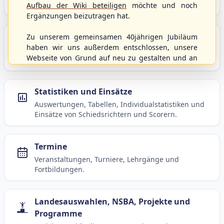
Baseball, Softball und Baseball5.
Aufbau der Wiki beteiligen
möchte und noch
Ergänzungen beizutragen hat.
Spielbetrieb
Zu unserem gemeinsamen 40jährigen Jubiläum
haben wir uns außerdem entschlossen, unsere
Ligen, Spielpläne, Statistiken und Informationen
Webseite von Grund auf neu zu gestalten und an
zum laufenden Spielbetrieb.
moderne Technik und Methodiken anzupassen.
Dabei wurden die Nutzernamen und Kennworte
mit den Berechtigungen von der alten Homepage
Statistiken und Einsätze
hierher kopiert und sollten weiterhin
Auswertungen, Tabellen, Individualstatistiken und
uneingeschränkt genutzt werden können.
Einsätze von Schiedsrichtern und Scorern.
Wenn es von eurer Seite aus noch Wünsche oder
Anregungen geben sollte, könnt ihr uns diese
gerne an die Verbandsadresse
info@shbvnet.de
Termine
schicken.
Veranstaltungen, Turniere, Lehrgänge und
Fortbildungen.
Landesauswahlen, NSBA, Projekte und
Programme