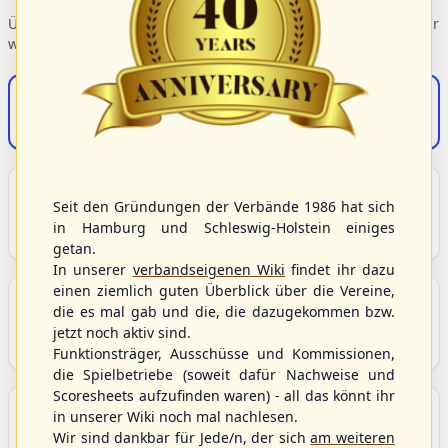
Übersicht der Verbandsbereiche – wählen Sie einen Einstieg für
weiterführende Informationen.
S/HBV-Shop
Der Onlineshop des S/HBV
Unser Sport
Seit den Gründungen der Verbände 1986 hat sich
Grundlagen und Hintergründe zu Baseball, Softball
in Hamburg und Schleswig-Holstein einiges
und Baseball5.
getan.
In unserer
verbandseigenen Wiki
findet ihr dazu
einen ziemlich guten Überblick über die Vereine,
Berichte und Neuigkeiten
die es mal gab und die, die dazugekommen bzw.
Aktuelle Meldungen, Berichte und Nachrichten aus
jetzt noch aktiv sind.
dem S/HBV, Deutschland und der Welt.
Funktionsträger, Ausschüsse und Kommissionen,
die Spielbetriebe (soweit dafür Nachweise und
Scoresheets aufzufinden waren) - all das könnt ihr
Aktuelle und anstehende Livestreams
in unserer Wiki noch mal nachlesen.
Übersicht aller aktuell angebotenen Livestreams für
Wir sind dankbar für Jede/n, der sich
am weiteren