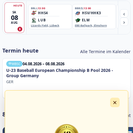
HEUTE
BBLL
13:00
BBBZL
13:00
BBBZL
13:
‹
SA
HHS4
HSV/HHK3
HD
08
›
LUB
ELM
GB
AUG
Lizards Field, Lübeck
EBE-Ballpark, Elmshorn
Sportplatz
8
Termin heute
Alle Termine im Kalender
04.08.2026 – 08.08.2026
WBSC
U-23 Baseball European Championship B Pool 2026 -
Group Germany
GER
×
8 Livestreams heute
Livestream Übersicht