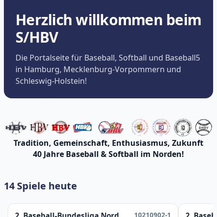
Herzlich willkommen beim
S/HBV
Die Portalseite für Baseball, Softball und Baseball5
in Hamburg, Mecklenburg-Vorpommern und
Schleswig-Holstein!
Tradition, Gemeinschaft, Enthusiasmus, Zukunft
40 Jahre Baseball & Softball im Norden!
14 Spiele heute
10210902-1
2. Baseball-Bundesliga Nord
2. Baseb