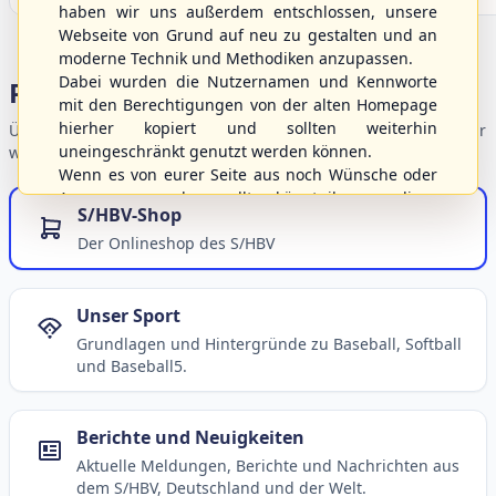
haben wir uns außerdem entschlossen, unsere
Webseite von Grund auf neu zu gestalten und an
moderne Technik und Methodiken anzupassen.
Dabei wurden die Nutzernamen und Kennworte
Portalbereiche
mit den Berechtigungen von der alten Homepage
hierher kopiert und sollten weiterhin
Übersicht der Verbandsbereiche – wählen Sie einen Einstieg für
uneingeschränkt genutzt werden können.
weiterführende Informationen.
Wenn es von eurer Seite aus noch Wünsche oder
Anregungen geben sollte, könnt ihr uns diese
S/HBV-Shop
gerne an die Verbandsadresse
info@shbvnet.de
Der Onlineshop des S/HBV
schicken.
Unser Sport
Grundlagen und Hintergründe zu Baseball, Softball
und Baseball5.
Berichte und Neuigkeiten
Aktuelle Meldungen, Berichte und Nachrichten aus
dem S/HBV, Deutschland und der Welt.