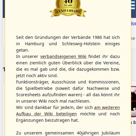
WBSC Europe
WBSC Europe
08:00 Uhr
(€)
08:00 Uhr
(€)
Box-Score
Box-Sco
Denmark vs. Lithuania
Türkiye vs. Greece
U-23 Baseball European
U-23 Baseball European
Seit den Gründungen der Verbände 1986 hat sich
Championship B Pool 2026 - Group
Championship B Pool 2026 - Group
Germany
Spain
in Hamburg und Schleswig-Holstein einiges
getan.
In unserer
verbandseigenen Wiki
findet ihr dazu
einen ziemlich guten Überblick über die Vereine,
17 Vereine im S/HBV
die es mal gab und die, die dazugekommen bzw.
jetzt noch aktiv sind.
Funktionsträger, Ausschüsse und Kommissionen,
die Spielbetriebe (soweit dafür Nachweise und
Scoresheets aufzufinden waren) - all das könnt ihr
in unserer Wiki noch mal nachlesen.
Wir sind dankbar für Jede/n, der sich
am weiteren
Aufbau der Wiki beteiligen
möchte und noch
Ergänzungen beizutragen hat.
Bargenstedt
Elmshorn Alligators
Fehmarn I
Beavers
Zu unserem gemeinsamen 40jährigen Jubiläum