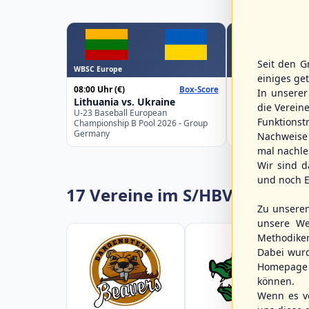
Seit den G
WBSC Europe
WBSC Europe
einiges ge
08:00 Uhr
(€)
08:00 Uhr
(€)
Box-Score
In unsere
Lithuania vs. Ukraine
Croatia vs. Gre
die Verein
U-23 Baseball European
U-23 Baseball Eur
Funktions
Championship B Pool 2026 - Group
Championship B Po
Germany
Spain
Nachweise 
mal nachle
Wir sind d
und noch E
17 Vereine im S/HBV
Zu unsere
unsere We
Methodike
Dabei wur
Homepage 
können.
Wenn es vo