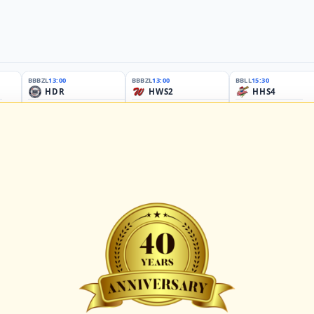
BBBZL
13:00
BBBZL
13:00
BBLL
15:30
HDR
HWS2
HHS4
GBM
KIL3
LUB
Sportplatz Am Elisenhain, Greifswald-Eldena
Förde Ballpark (Kilia-Sportplätze), Kiel
Lizards Field, Lübeck
26 - Group Germany