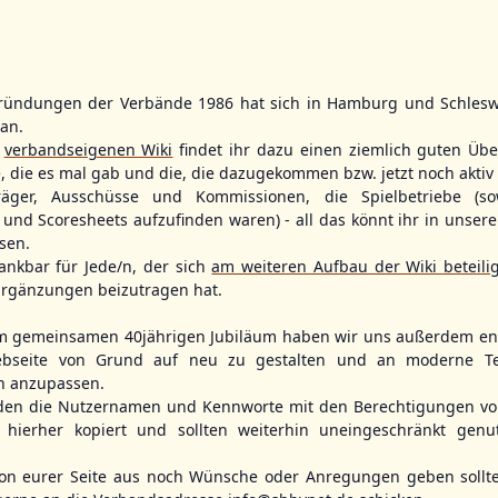
ründungen der Verbände 1986 hat sich in Hamburg und Schlesw
WBSC Europe
WBSC Europe
tan.
11:30 Uhr
(€)
12:00 Uhr
(€)
Box-Score
Box-Score
r
verbandseigenen Wiki
findet ihr dazu einen ziemlich guten Übe
ece
Switzerland vs. Israel
Poland vs. S
e, die es mal gab und die, die dazugekommen bzw. jetzt noch aktiv 
opean
U-23 Baseball European
U-23 Baseball E
träger, Ausschüsse und Kommissionen, die Spielbetriebe (so
ol 2026 - Group
Championship B Pool 2026 - Group
Championship B 
Spain
Germany
und Scoresheets aufzufinden waren) - all das könnt ihr in unsere
sen.
ankbar für Jede/n, der sich
am weiteren Aufbau der Wiki beteili
rgänzungen beizutragen hat.
m gemeinsamen 40jährigen Jubiläum haben wir uns außerdem ent
bseite von Grund auf neu zu gestalten und an moderne T
n anzupassen.
den die Nutzernamen und Kennworte mit den Berechtigungen von
hierher kopiert und sollten weiterhin uneingeschränkt genu
n eurer Seite aus noch Wünsche oder Anregungen geben sollte