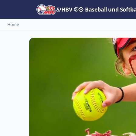
S/HBV ⚾🥎 Baseball und Softb
Home