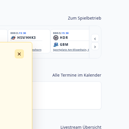
Zum Spielbetrieb
BBBZL
15:30
BBBZL
15:30
BBBZL
15:30
‹
HSV/HHK3
HDR
HWS2
›
ELM
GBM
KIL3
EBE-Ballpark, Elmshorn
Sportplatz Am Elisenhain, Greifswald-Eldena
Förde Ballpark (Kilia-Spor
×
Alle Termine im Kalender
Livestream Übersicht