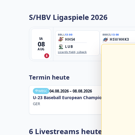
S/HBV Ligaspiele 2026
BBLL
13:00
BBBZL
13:00
SA
HHS4
HSV/HHK3
08
LUB
ELM
AUG
Lizards Field, Lübeck
EBE-Ballpark, Elmshorn
8
Termin heute
04.08.2026 – 08.08.2026
WBSC
U-23 Baseball European Championship B Pool 20
GER
6 Livestreams heute