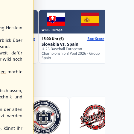
WBSC Europe
ig-Holstein
WBSC Europe
16:00 Uhr
(€)
15:00 Uhr
(€)
Box-Score
Box-Score
Belgium v
rblick über
weden
Slovakia vs. Spain
U-23 Basebal
sind.
Championship
uropean
U-23 Baseball European
weit dafür
Germany
Pool 2026 - Group
Championship B Pool 2026 - Group
Spain
r Wiki noch
gen
möchte
schlossen,
echnik und
 der alten
tzt werden
, könnt ihr