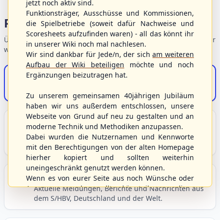
jetzt noch aktiv sind.
Funktionsträger, Ausschüsse und Kommissionen,
Portalbereiche
die Spielbetriebe (soweit dafür Nachweise und
Scoresheets aufzufinden waren) - all das könnt ihr
Übersicht der Verbandsbereiche – wählen Sie einen Einstieg für
in unserer Wiki noch mal nachlesen.
weiterführende Informationen.
Wir sind dankbar für Jede/n, der sich
am weiteren
Aufbau der Wiki beteiligen
möchte und noch
Ergänzungen beizutragen hat.
S/HBV-Shop
Der Onlineshop des S/HBV
Zu unserem gemeinsamen 40jährigen Jubiläum
haben wir uns außerdem entschlossen, unsere
Webseite von Grund auf neu zu gestalten und an
Unser Sport
moderne Technik und Methodiken anzupassen.
Grundlagen und Hintergründe zu Baseball, Softball
Dabei wurden die Nutzernamen und Kennworte
und Baseball5.
mit den Berechtigungen von der alten Homepage
hierher kopiert und sollten weiterhin
uneingeschränkt genutzt werden können.
Berichte und Neuigkeiten
Wenn es von eurer Seite aus noch Wünsche oder
Anregungen geben sollte, könnt ihr uns diese
Aktuelle Meldungen, Berichte und Nachrichten aus
dem S/HBV, Deutschland und der Welt.
gerne an die Verbandsadresse
info@shbvnet.de
schicken.