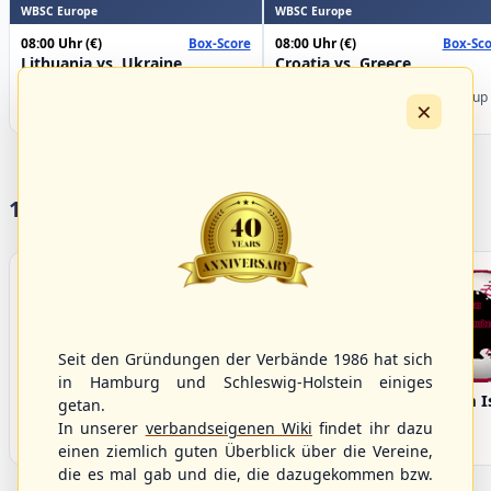
WBSC Europe
WBSC Europe
08:00 Uhr
(€)
08:00 Uhr
(€)
Box-Score
Box-Sco
Lithuania vs. Ukraine
Croatia vs. Greece
U-23 Baseball European
U-23 Baseball European
Championship B Pool 2026 - Group
Championship B Pool 2026 - Group
×
Germany
Spain
17 Vereine im S/HBV
Seit den Gründungen der Verbände 1986 hat sich
in Hamburg und Schleswig-Holstein einiges
Bargenstedt
Elmshorn Alligators
Fehmarn I
getan.
Beavers
In unserer
verbandseigenen Wiki
findet ihr dazu
einen ziemlich guten Überblick über die Vereine,
die es mal gab und die, die dazugekommen bzw.