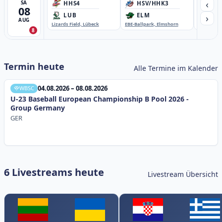
‹
SA
HHS4
HSV/HHK3
HD
08
›
LUB
ELM
GB
AUG
Lizards Field, Lübeck
EBE-Ballpark, Elmshorn
Sportplatz
8
Termin heute
Alle Termine im Kalender
04.08.2026 – 08.08.2026
WBSC
U-23 Baseball European Championship B Pool 2026 -
Group Germany
GER
6 Livestreams heute
Livestream Übersicht