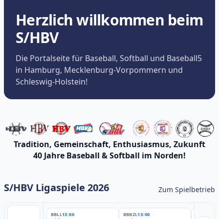
Herzlich willkommen beim
S/HBV
Die Portalseite für Baseball, Softball und Baseball5
in Hamburg, Mecklenburg-Vorpommern und
Schleswig-Holstein!
Tradition, Gemeinschaft, Enthusiasmus, Zukunft
40 Jahre Baseball & Softball im Norden!
S/HBV Ligaspiele 2026
Zum Spielbetrieb
BBLL
13:00
BBBZL
13:00
BBBZL
13: