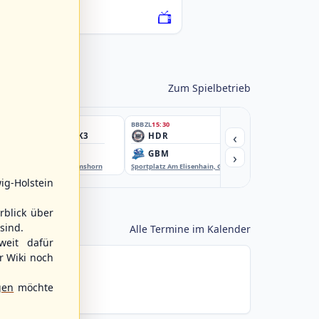
076222-SCO
Zum Spielbetrieb
BBBZL
15:30
BBBZL
15:30
BBBZL
15:30
‹
HSV/HHK3
HDR
HWS2
›
ELM
GBM
KIL3
EBE-Ballpark, Elmshorn
Sportplatz Am Elisenhain, Greifswald-Eldena
Förde Ballpark (Kilia-Spor
ig-Holstein
rblick über
sind.
Alle Termine im Kalender
weit dafür
r Wiki noch
gen
möchte