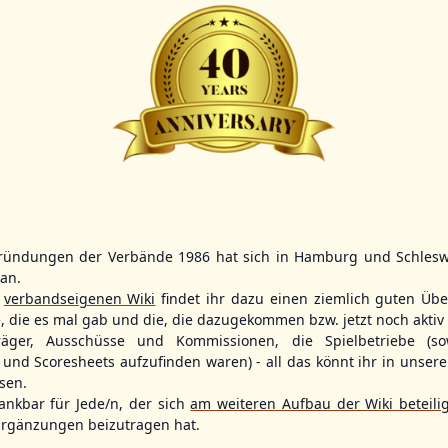
Scorer:
B-
BBBZL
13:00
BBBZL
13:00
BBLL
15:30
HDR
HWS2
HHS4
GBM
KIL3
LUB
Sportplatz Am Elisenhain, Greifswald-Eldena
Förde Ballpark (Kilia-Sportplätze), Kiel
Lizards Field, Lübeck
ründungen der Verbände 1986 hat sich in Hamburg und Schlesw
tan.
r
verbandseigenen Wiki
findet ihr dazu einen ziemlich guten Übe
e, die es mal gab und die, die dazugekommen bzw. jetzt noch aktiv 
träger, Ausschüsse und Kommissionen, die Spielbetriebe (so
und Scoresheets aufzufinden waren) - all das könnt ihr in unsere
sen.
26 - Group Germany
ankbar für Jede/n, der sich
am weiteren Aufbau der Wiki beteili
rgänzungen beizutragen hat.