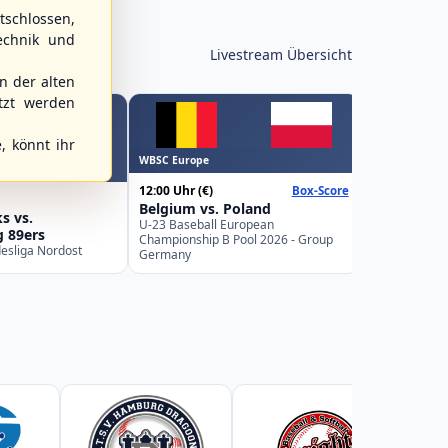
schlossen,
echnik und
Livestream Übersicht
 der alten
tzt werden
, könnt ihr
WBSC Europe
WBSC Europe
15:00 Uhr
(€)
12:00 Uhr
(€)
Box-Score
Spain vs. I
Belgium vs. Poland
U-23 Basebal
ks vs.
Championship
U-23 Baseball European
 89ers
Spain
Championship B Pool 2026 - Group
desliga Nordost
Germany