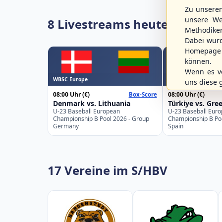
Zu unsere
unsere We
8 Livestreams heute
Methodike
Dabei wur
Homepage 
können.
Wenn es vo
WBSC Europe
WBSC Europe
uns diese 
08:00 Uhr
(€)
08:00 Uhr
(€)
Box-Score
Denmark vs. Lithuania
Türkiye vs. Gre
U-23 Baseball European
U-23 Baseball Eur
Championship B Pool 2026 - Group
Championship B Po
Germany
Spain
17 Vereine im S/HBV