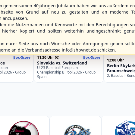
m gemeinsamen 40jährigen Jubiläum haben wir uns außerdem ent
bseite von Grund auf neu zu gestalten und an moderne T
n anzupassen.
den die Nutzernamen und Kennworte mit den Berechtigungen von
hierher kopiert und sollten weiterhin uneingeschränkt genu
n eurer Seite aus noch Wünsche oder Anregungen geben sollte
WBSC Europe
gerne an die Verbandsadresse
info@shbvnet.de
schicken.
Spielbetrieb
11:30 Uhr
(€)
Box-Score
Box-Score
12:00 Uhr
ece
Slovakia vs. Switzerland
Berlin Skylar
opean
U-23 Baseball European
Braunschweig
ol 2026 - Group
Championship B Pool 2026 - Group
2. Baseball-Bun
Spain