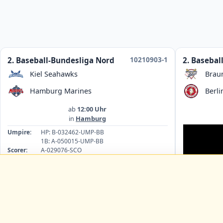
10210903-1
2. Baseball-Bundesliga Nord
2. Basebal
Kiel Seahawks
Brau
Hamburg Marines
Berli
ab
12:00 Uhr
in
Hamburg
Umpire:
HP: B-032462-UMP-BB
1B: A-050015-UMP-BB
Scorer:
A-029076-SCO
Umpire:
1B
HP