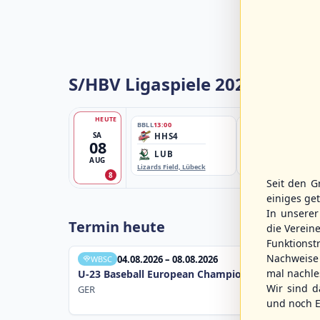
S/HBV Ligaspiele 2026
HEUTE
BBLL
13:00
BBBZL
13:00
SA
HHS4
HSV/HHK3
08
LUB
ELM
AUG
Lizards Field, Lübeck
EBE-Ballpark, Elmshorn
8
Seit den G
einiges ge
In unsere
Termin heute
die Verein
Funktions
Nachweise 
04.08.2026 – 08.08.2026
WBSC
mal nachle
U-23 Baseball European Championship B Pool 20
Wir sind d
GER
und noch E