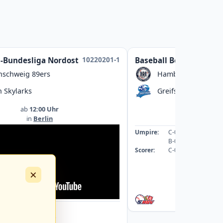
10220201-1
l-Bundesliga Nordost
Baseball Bezirksliga
nschweig 89ers
Hamburg Dragoon
n Skylarks
Greifswald Baltic M
ab
12:00 Uhr
ab
13:00
in
Berlin
in
Greifswal
Umpire:
C-089059-UMP-BB
B-078542-UMP-BB
Scorer:
C-069253-SCO
×
: A-043363-UMP-BB
: A-040088-UMP-BB