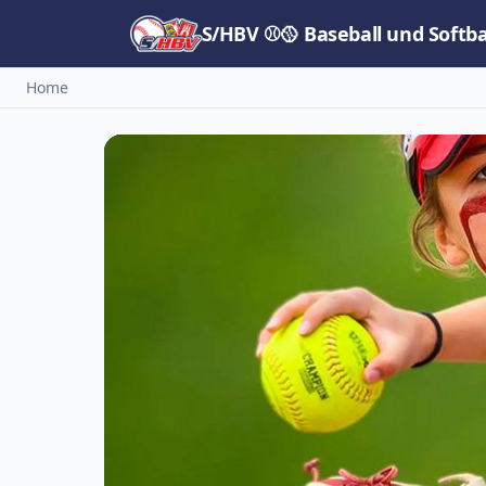
S/HBV ⚾🥎 Baseball und Softb
Home