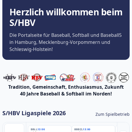
Herzlich willkommen beim
S/HBV
Die Portalseite für Baseball, Softball und Baseball5
in Hamburg, Mecklenburg-Vorpommern und
Schleswig-Holstein!
Tradition, Gemeinschaft, Enthusiasmus, Zukunft
40 Jahre Baseball & Softball im Norden!
S/HBV Ligaspiele 2026
Zum Spielbetrieb
BBLL
13:00
BBBZL
13:00
BBBZL
13: