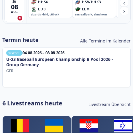
‹
SA
HHS4
HSV/HHK3
HD
08
›
LUB
ELM
GB
AUG
Lizards Field, Lübeck
EBE-Ballpark, Elmshorn
Sportplatz
8
Termin heute
Alle Termine im Kalender
04.08.2026 – 08.08.2026
WBSC
U-23 Baseball European Championship B Pool 2026 -
Group Germany
GER
6 Livestreams heute
Livestream Übersicht