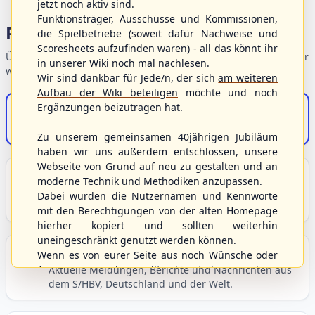
jetzt noch aktiv sind.
Funktionsträger, Ausschüsse und Kommissionen,
Portalbereiche
die Spielbetriebe (soweit dafür Nachweise und
Scoresheets aufzufinden waren) - all das könnt ihr
Übersicht der Verbandsbereiche – wählen Sie einen Einstieg für
in unserer Wiki noch mal nachlesen.
weiterführende Informationen.
Wir sind dankbar für Jede/n, der sich
am weiteren
Aufbau der Wiki beteiligen
möchte und noch
Ergänzungen beizutragen hat.
S/HBV-Shop
Der Onlineshop des S/HBV
Zu unserem gemeinsamen 40jährigen Jubiläum
haben wir uns außerdem entschlossen, unsere
Webseite von Grund auf neu zu gestalten und an
Unser Sport
moderne Technik und Methodiken anzupassen.
Grundlagen und Hintergründe zu Baseball, Softball
Dabei wurden die Nutzernamen und Kennworte
und Baseball5.
mit den Berechtigungen von der alten Homepage
hierher kopiert und sollten weiterhin
uneingeschränkt genutzt werden können.
Berichte und Neuigkeiten
Wenn es von eurer Seite aus noch Wünsche oder
Anregungen geben sollte, könnt ihr uns diese
Aktuelle Meldungen, Berichte und Nachrichten aus
dem S/HBV, Deutschland und der Welt.
gerne an die Verbandsadresse
info@shbvnet.de
schicken.