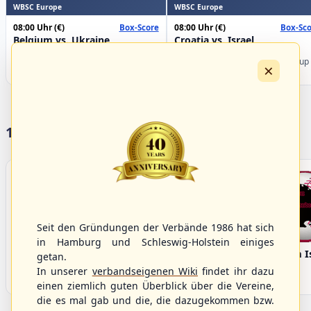
WBSC Europe
WBSC Europe
08:00 Uhr
(€)
08:00 Uhr
(€)
Box-Score
Box-Sco
Belgium vs. Ukraine
Croatia vs. Israel
U-23 Baseball European
U-23 Baseball European
Championship B Pool 2026 - Group
Championship B Pool 2026 - Group
×
Germany
Spain
17 Vereine im S/HBV
Seit den Gründungen der Verbände 1986 hat sich
in Hamburg und Schleswig-Holstein einiges
Bargenstedt
Elmshorn Alligators
Fehmarn I
getan.
Beavers
In unserer
verbandseigenen Wiki
findet ihr dazu
einen ziemlich guten Überblick über die Vereine,
die es mal gab und die, die dazugekommen bzw.