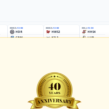
BBBZL
13:00
BBBZL
13:00
BBLL
15:30
HDR
HWS2
HHS4
GBM
KIL3
LUB
Sportplatz Am Elisenhain, Greifswald-Eldena
Förde Ballpark (Kilia-Sportplätze), Kiel
Lizards Field, Lübeck
26 - Group Germany