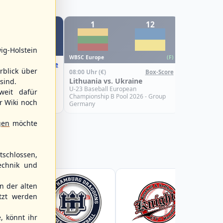
1
12
6
WBSC Europe
ig-Holstein
08:00 Uhr
(€)
WBSC Europe
(F)
Box-Score
Croatia vs.
rblick über
08:00 Uhr
(€)
Box-Score
 Germany
U-23 Basebal
Lithuania vs. Ukraine
sind.
Championship
uropean
Spain
Pool 2026 - Group
U-23 Baseball European
weit dafür
Championship B Pool 2026 - Group
r Wiki noch
Germany
gen
möchte
schlossen,
echnik und
 der alten
tzt werden
, könnt ihr