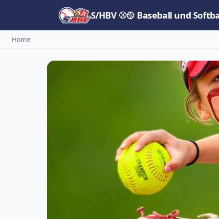
S/HBV ⚾🥎 Baseball und Softb
Home