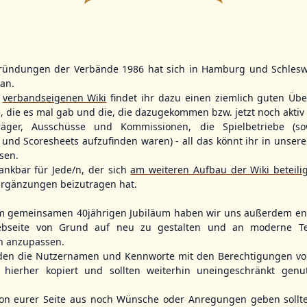
ründungen der Verbände 1986 hat sich in Hamburg und Schlesw
WBSC Europe
WBSC Europe
tan.
15:00 Uhr
(€)
16:00 Uhr
(€)
Box-Score
Box-Score
r
verbandseigenen Wiki
findet ihr dazu einen ziemlich guten Übe
den
Slovakia vs. Spain
Belgium vs.
e, die es mal gab und die, die dazugekommen bzw. jetzt noch aktiv 
opean
U-23 Baseball European
U-23 Baseball E
ol 2026 - Group
Championship B Pool 2026 - Group
Championship B 
träger, Ausschüsse und Kommissionen, die Spielbetriebe (so
Spain
Germany
und Scoresheets aufzufinden waren) - all das könnt ihr in unsere
sen.
ankbar für Jede/n, der sich
am weiteren Aufbau der Wiki beteili
rgänzungen beizutragen hat.
m gemeinsamen 40jährigen Jubiläum haben wir uns außerdem ent
bseite von Grund auf neu zu gestalten und an moderne T
n anzupassen.
den die Nutzernamen und Kennworte mit den Berechtigungen von
hierher kopiert und sollten weiterhin uneingeschränkt genu
n eurer Seite aus noch Wünsche oder Anregungen geben sollte