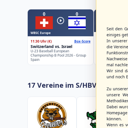
0
0
Seit den G
WBSC Europe
WBSC Europe
einiges ge
12:00 Uhr
(€)
In unsere
11:30 Uhr
(€)
Box-Score
Poland vs. Swe
Switzerland vs. Israel
die Verein
U-23 Baseball Eur
U-23 Baseball European
Championship B Po
Funktions
Championship B Pool 2026 - Group
Germany
Nachweise 
Spain
mal nachle
Wir sind d
und noch E
17 Vereine im S/HBV
Zu unsere
unsere We
Methodike
Dabei wur
Homepage 
können.
Wenn es vo