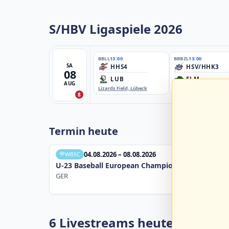
S/HBV Ligaspiele 2026
BBLL
13:00
BBBZL
13:00
SA
HHS4
HSV/HHK3
08
LUB
ELM
AUG
Lizards Field, Lübeck
EBE-Ballpark, Elmshorn
8
Termin heute
04.08.2026 – 08.08.2026
WBSC
U-23 Baseball European Championship B Pool 20
GER
6 Livestreams heute