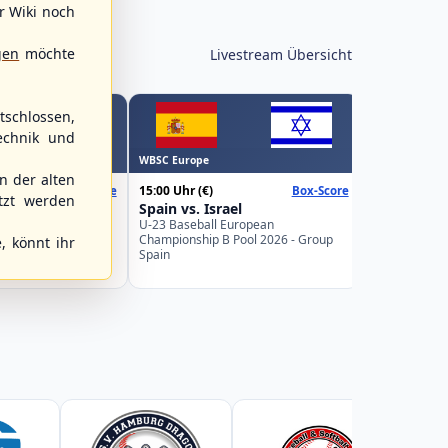
r Wiki noch
gen
möchte
Livestream Übersicht
schlossen,
echnik und
Spielbetrieb
WBSC Europe
15:30 Uhr
 der alten
15:00 Uhr
(€)
Box-Score
Box-Score
Berlin Skyl
tzt werden
Poland
Spain vs. Israel
Braunschw
uropean
U-23 Baseball European
2. Baseball-B
Pool 2026 - Group
Championship B Pool 2026 - Group
, könnt ihr
Spain