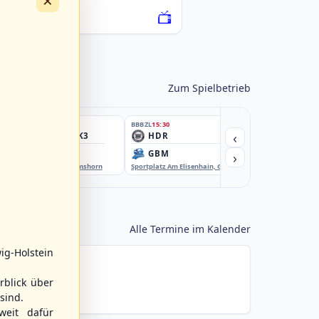
×
076222-SCO
Zum Spielbetrieb
BBBZL
15:30
BBBZL
15:30
BBBZL
15:30
‹
HSV/HHK3
HDR
HWS2
›
ELM
GBM
KIL3
EBE-Ballpark, Elmshorn
Sportplatz Am Elisenhain, Greifswald-Eldena
Förde Ballpark (Kilia-Spor
Alle Termine im Kalender
ig-Holstein
rblick über
sind.
weit dafür