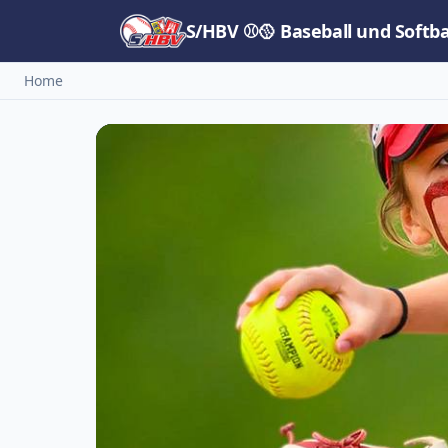
S/HBV ⚾🥎 Baseball und Softb
Home