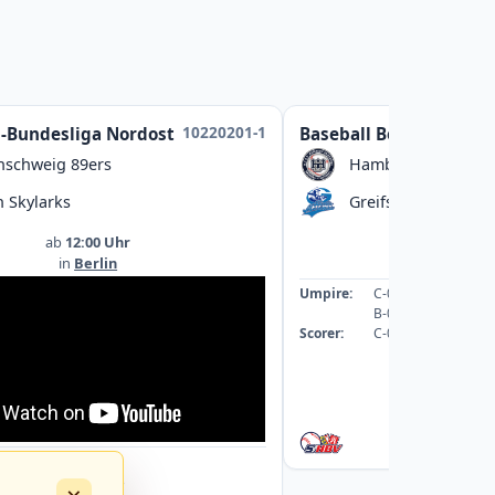
10220201-1
l-Bundesliga Nordost
Baseball Bezirksliga
nschweig 89ers
Hamburg Dragoon
n Skylarks
Greifswald Baltic M
ab
12:00 Uhr
ab
13:00
in
Berlin
in
Greifswal
Umpire:
C-089059-UMP-BB
B-078542-UMP-BB
Scorer:
C-069253-SCO
: A-043363-UMP-BB
: A-040088-UMP-BB