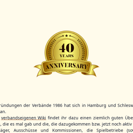
Scorer:
B-
BBBZL
13:00
BBBZL
13:00
BBLL
15:30
HDR
HWS2
HHS4
GBM
KIL3
LUB
Sportplatz Am Elisenhain, Greifswald-Eldena
Förde Ballpark (Kilia-Sportplätze), Kiel
Lizards Field, Lübeck
ründungen der Verbände 1986 hat sich in Hamburg und Schlesw
tan.
26 - Group Germany
r
verbandseigenen Wiki
findet ihr dazu einen ziemlich guten Übe
e, die es mal gab und die, die dazugekommen bzw. jetzt noch aktiv 
träger, Ausschüsse und Kommissionen, die Spielbetriebe (so