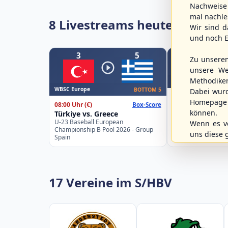
Nachweise 
mal nachle
8 Livestreams heute
Wir sind d
und noch E
3
5
Zu unsere
unsere We
Methodike
WBSC Europe
WBSC Europe
BOTTOM 5
Dabei wur
11:30 Uhr
(€)
Homepage 
08:00 Uhr
(€)
Box-Score
Slovakia vs. Sw
können.
Türkiye vs. Greece
U-23 Baseball Eur
U-23 Baseball European
Championship B Po
Wenn es vo
Championship B Pool 2026 - Group
Spain
uns diese 
Spain
17 Vereine im S/HBV