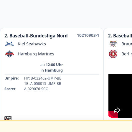
10210903-1
2. Baseball-Bundesliga Nord
2. Basebal
Kiel Seahawks
Brau
Hamburg Marines
Berli
ab
12:00 Uhr
in
Hamburg
Umpire:
HP: B-032462-UMP-BB
1B: A-050015-UMP-BB
Scorer:
A-029076-SCO
Umpire:
1B
HP