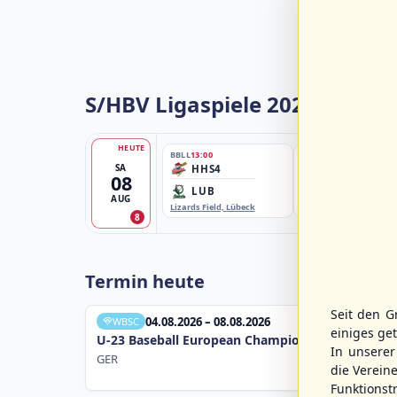
S/HBV Ligaspiele 2026
HEUTE
BBLL
13:00
BBBZL
13:00
SA
HHS4
HSV/HHK3
08
LUB
ELM
AUG
Lizards Field, Lübeck
EBE-Ballpark, Elmshorn
8
Termin heute
Seit den G
04.08.2026 – 08.08.2026
WBSC
einiges ge
U-23 Baseball European Championship B Pool 20
In unsere
GER
die Verein
Funktions