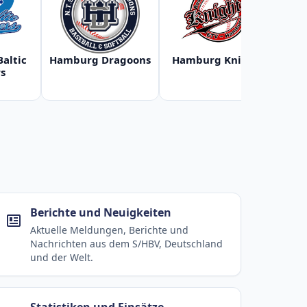
Baltic
Hamburg Dragoons
Hamburg Knights
Ha
s
Berichte und Neuigkeiten
Aktuelle Meldungen, Berichte und
Nachrichten aus dem S/HBV, Deutschland
und der Welt.
Statistiken und Einsätze