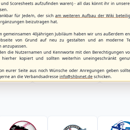
und Scoresheets aufzufinden waren) - all das könnt ihr in unsere
sen.
ankbar für Jede/n, der sich
am weiteren Aufbau der Wiki beteili
rgänzungen beizutragen hat.
m gemeinsamen 40jährigen Jubiläum haben wir uns außerdem ent
bseite von Grund auf neu zu gestalten und an moderne T
n anzupassen.
WBSC Europe
Spielbetrieb
den die Nutzernamen und Kennworte mit den Berechtigungen von
12:00 Uhr
(€)
Box-Score
12:00 Uhr
hierher kopiert und sollten weiterhin uneingeschränkt genu
itzerland
Belgium vs. 
Berlin Skylarks vs.
opean
U-23 Baseball E
Braunschweig 89ers
ol 2026 - Group
Championship B 
n eurer Seite aus noch Wünsche oder Anregungen geben sollte
2. Baseball-Bundesliga Nordost
Germany
gerne an die Verbandsadresse
info@shbvnet.de
schicken.