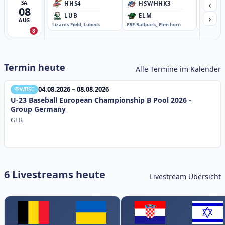
‹
SA
HHS4
HSV/HHK3
HD
08
›
LUB
ELM
GB
AUG
Lizards Field, Lübeck
EBE-Ballpark, Elmshorn
Sportplatz
8
Termin heute
Alle Termine im Kalender
04.08.2026 – 08.08.2026
WBSC
U-23 Baseball European Championship B Pool 2026 -
Group Germany
GER
6 Livestreams heute
Livestream Übersicht