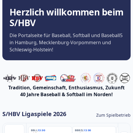
Herzlich willkommen beim
S/HBV
Die Portalseite für Baseball, Softball und Baseball5
in Hamburg, Mecklenburg-Vorpommern und
Schleswig-Holstein!
Tradition, Gemeinschaft, Enthusiasmus, Zukunft
40 Jahre Baseball & Softball im Norden!
S/HBV Ligaspiele 2026
Zum Spielbetrieb
BBLL
13:00
BBBZL
13:00
BBBZL
13: