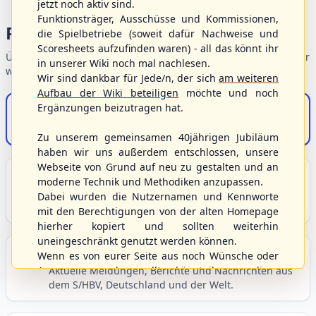
jetzt noch aktiv sind.
Funktionsträger, Ausschüsse und Kommissionen,
Portalbereiche
die Spielbetriebe (soweit dafür Nachweise und
Scoresheets aufzufinden waren) - all das könnt ihr
Übersicht der Verbandsbereiche – wählen Sie einen Einstieg für
in unserer Wiki noch mal nachlesen.
weiterführende Informationen.
Wir sind dankbar für Jede/n, der sich
am weiteren
Aufbau der Wiki beteiligen
möchte und noch
Ergänzungen beizutragen hat.
S/HBV-Shop
Der Onlineshop des S/HBV
Zu unserem gemeinsamen 40jährigen Jubiläum
haben wir uns außerdem entschlossen, unsere
Webseite von Grund auf neu zu gestalten und an
Unser Sport
moderne Technik und Methodiken anzupassen.
Grundlagen und Hintergründe zu Baseball, Softball
Dabei wurden die Nutzernamen und Kennworte
und Baseball5.
mit den Berechtigungen von der alten Homepage
hierher kopiert und sollten weiterhin
uneingeschränkt genutzt werden können.
Berichte und Neuigkeiten
Wenn es von eurer Seite aus noch Wünsche oder
Anregungen geben sollte, könnt ihr uns diese
Aktuelle Meldungen, Berichte und Nachrichten aus
dem S/HBV, Deutschland und der Welt.
gerne an die Verbandsadresse
info@shbvnet.de
schicken.