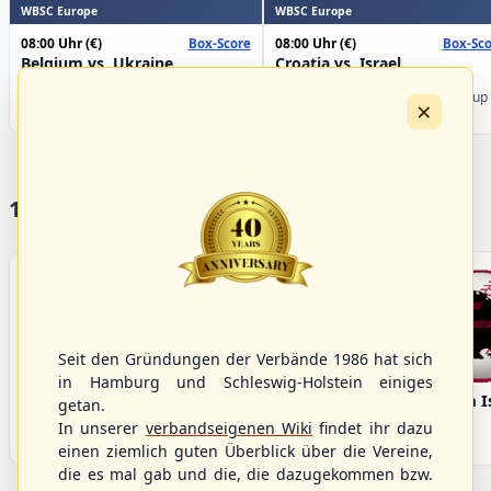
WBSC Europe
WBSC Europe
08:00 Uhr
(€)
08:00 Uhr
(€)
Box-Score
Box-Sco
Belgium vs. Ukraine
Croatia vs. Israel
U-23 Baseball European
U-23 Baseball European
Championship B Pool 2026 - Group
Championship B Pool 2026 - Group
×
Germany
Spain
17 Vereine im S/HBV
Seit den Gründungen der Verbände 1986 hat sich
in Hamburg und Schleswig-Holstein einiges
Bargenstedt
Elmshorn Alligators
Fehmarn I
getan.
Beavers
In unserer
verbandseigenen Wiki
findet ihr dazu
einen ziemlich guten Überblick über die Vereine,
die es mal gab und die, die dazugekommen bzw.