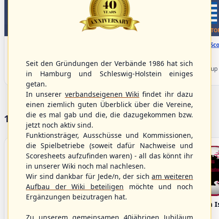
WBSC Europe
WBSC Europe
BOTTOM 7
TO
08:00 Uhr
(€)
08:00 Uhr
(€)
Box-Score
Box-Sco
Denmark vs. Lithuania
Türkiye vs. Greece
U-23 Baseball European
U-23 Baseball European
Seit den Gründungen der Verbände 1986 hat sich
Championship B Pool 2026 - Group
Championship B Pool 2026 - Group
in Hamburg und Schleswig-Holstein einiges
Germany
Spain
getan.
In unserer
verbandseigenen Wiki
findet ihr dazu
einen ziemlich guten Überblick über die Vereine,
die es mal gab und die, die dazugekommen bzw.
17 Vereine im S/HBV
jetzt noch aktiv sind.
Funktionsträger, Ausschüsse und Kommissionen,
die Spielbetriebe (soweit dafür Nachweise und
Scoresheets aufzufinden waren) - all das könnt ihr
in unserer Wiki noch mal nachlesen.
Wir sind dankbar für Jede/n, der sich
am weiteren
Aufbau der Wiki beteiligen
möchte und noch
Ergänzungen beizutragen hat.
Bargenstedt
Elmshorn Alligators
Fehmarn I
Beavers
Zu unserem gemeinsamen 40jährigen Jubiläum