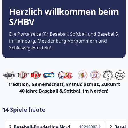
Herzlich willkommen beim
S/HBV
Die Portalseite für Baseball, Softball und Baseball5
in Hamburg, Mecklenburg-Vorpommern und
Schleswig-Holstein!
Tradition, Gemeinschaft, Enthusiasmus, Zukunft
40 Jahre Baseball & Softball im Norden!
14 Spiele heute
10210902-1
2. Baseball-Bundesliga Nord
2. Baseb