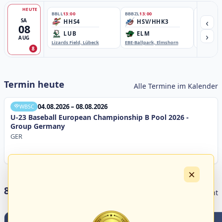
HEUTE
BBLL
13:00
BBBZL
13:00
BBBZL
13:
‹
SA
HHS4
HSV/HHK3
HD
08
›
LUB
ELM
GB
AUG
Lizards Field, Lübeck
EBE-Ballpark, Elmshorn
Sportplatz
8
Termin heute
Alle Termine im Kalender
04.08.2026 – 08.08.2026
WBSC
U-23 Baseball European Championship B Pool 2026 -
Group Germany
GER
×
8 Livestreams heute
Livestream Übersicht
3
0
2
5