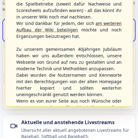
Übersicht der Verbandsbereiche – wählen Sie einen Einstieg für
die Spielbetriebe (soweit dafür Nachweise und
weiterführende Informationen.
Scoresheets aufzufinden waren) - all das könnt ihr
in unserer Wiki noch mal nachlesen.
Wir sind dankbar für Jede/n, der sich
am weiteren
S/HBV-Shop
Aufbau der Wiki beteiligen
möchte und noch
Der Onlineshop des S/HBV
Ergänzungen beizutragen hat.
Zu unserem gemeinsamen 40jährigen Jubiläum
Unser Sport
haben wir uns außerdem entschlossen, unsere
Webseite von Grund auf neu zu gestalten und an
Grundlagen und Hintergründe zu Baseball, Softball
moderne Technik und Methodiken anzupassen.
und Baseball5.
Dabei wurden die Nutzernamen und Kennworte
mit den Berechtigungen von der alten Homepage
hierher kopiert und sollten weiterhin
Berichte und Neuigkeiten
uneingeschränkt genutzt werden können.
Aktuelle Meldungen, Berichte und Nachrichten aus
Wenn es von eurer Seite aus noch Wünsche oder
dem S/HBV, Deutschland und der Welt.
Anregungen geben sollte, könnt ihr uns diese
gerne an die Verbandsadresse
info@shbvnet.de
schicken.
Aktuelle und anstehende Livestreams
Übersicht aller aktuell angebotenen Livestreams für
Baseball, Softball und Baseball5.