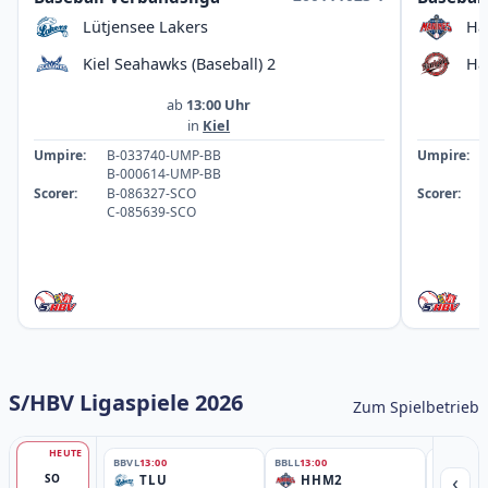
Lütjensee Lakers
Ha
Kiel Seahawks (Baseball) 2
Ha
ab
13:00 Uhr
in
Kiel
Umpire:
B-033740-UMP-BB
Umpire:
B-000614-UMP-BB
Scorer:
B-086327-SCO
Scorer:
C-085639-SCO
S/HBV Ligaspiele 2026
Zum Spielbetrieb
HEUTE
BBVL
13:00
BBLL
13:00
BBLL
15:30
‹
SO
TLU
HHM2
HH