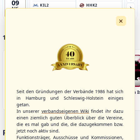
09
›
KIL2
HHK2
HH
AUG
Förde Ballpark (Kilia-Sportplätze), Kiel
Ballpark Langenhorst, Hamburg
Ballpark 
4
×
17 Vereine im S/HBV
Seit den Gründungen der Verbände 1986 hat sich
Bargenstedt
Elmshorn Alligators
Fehmarn I
Beavers
in Hamburg und Schleswig-Holstein einiges
getan.
In unserer
verbandseigenen Wiki
findet ihr dazu
einen ziemlich guten Überblick über die Vereine,
die es mal gab und die, die dazugekommen bzw.
Portalbereiche
jetzt noch aktiv sind.
Funktionsträger, Ausschüsse und Kommissionen,