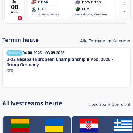
‹
SA
HHS4
HSV/HHK3
HD
08
›
LUB
ELM
GB
AUG
Lizards Field, Lübeck
EBE-Ballpark, Elmshorn
Sportplatz
8
Termin heute
Alle Termine im Kalender
04.08.2026 – 08.08.2026
WBSC
U-23 Baseball European Championship B Pool 2026 -
Group Germany
GER
6 Livestreams heute
Livestream Übersicht