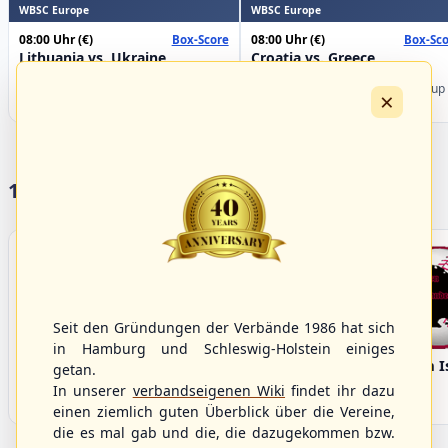
WBSC Europe
WBSC Europe
08:00 Uhr
(€)
08:00 Uhr
(€)
Box-Score
Box-Sco
Lithuania vs. Ukraine
Croatia vs. Greece
U-23 Baseball European
U-23 Baseball European
Championship B Pool 2026 - Group
Championship B Pool 2026 - Group
×
Germany
Spain
17 Vereine im S/HBV
Seit den Gründungen der Verbände 1986 hat sich
in Hamburg und Schleswig-Holstein einiges
Bargenstedt
Elmshorn Alligators
Fehmarn I
getan.
Beavers
In unserer
verbandseigenen Wiki
findet ihr dazu
einen ziemlich guten Überblick über die Vereine,
die es mal gab und die, die dazugekommen bzw.