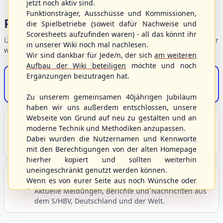
jetzt noch aktiv sind.
Funktionsträger, Ausschüsse und Kommissionen,
Portalbereiche
die Spielbetriebe (soweit dafür Nachweise und
Scoresheets aufzufinden waren) - all das könnt ihr
Übersicht der Verbandsbereiche – wählen Sie einen Einstieg für
in unserer Wiki noch mal nachlesen.
weiterführende Informationen.
Wir sind dankbar für Jede/n, der sich
am weiteren
Aufbau der Wiki beteiligen
möchte und noch
Ergänzungen beizutragen hat.
S/HBV-Shop
Der Onlineshop des S/HBV
Zu unserem gemeinsamen 40jährigen Jubiläum
haben wir uns außerdem entschlossen, unsere
Webseite von Grund auf neu zu gestalten und an
Unser Sport
moderne Technik und Methodiken anzupassen.
Grundlagen und Hintergründe zu Baseball, Softball
Dabei wurden die Nutzernamen und Kennworte
und Baseball5.
mit den Berechtigungen von der alten Homepage
hierher kopiert und sollten weiterhin
uneingeschränkt genutzt werden können.
Berichte und Neuigkeiten
Wenn es von eurer Seite aus noch Wünsche oder
Anregungen geben sollte, könnt ihr uns diese
Aktuelle Meldungen, Berichte und Nachrichten aus
dem S/HBV, Deutschland und der Welt.
gerne an die Verbandsadresse
info@shbvnet.de
schicken.