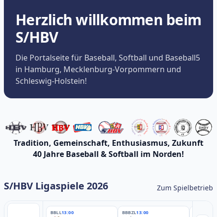
Herzlich willkommen beim
S/HBV
Die Portalseite für Baseball, Softball und Baseball5
in Hamburg, Mecklenburg-Vorpommern und
Schleswig-Holstein!
Tradition, Gemeinschaft, Enthusiasmus, Zukunft
40 Jahre Baseball & Softball im Norden!
S/HBV Ligaspiele 2026
Zum Spielbetrieb
BBLL
13:00
BBBZL
13:00
BBBZL
13: