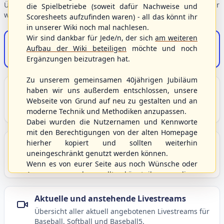
Übersicht der Verbandsbereiche – wählen Sie einen Einstieg für
die Spielbetriebe (soweit dafür Nachweise und
weiterführende Informationen.
Scoresheets aufzufinden waren) - all das könnt ihr
in unserer Wiki noch mal nachlesen.
Wir sind dankbar für Jede/n, der sich
am weiteren
S/HBV-Shop
Aufbau der Wiki beteiligen
möchte und noch
Der Onlineshop des S/HBV
Ergänzungen beizutragen hat.
Zu unserem gemeinsamen 40jährigen Jubiläum
Unser Sport
haben wir uns außerdem entschlossen, unsere
Webseite von Grund auf neu zu gestalten und an
Grundlagen und Hintergründe zu Baseball, Softball
moderne Technik und Methodiken anzupassen.
und Baseball5.
Dabei wurden die Nutzernamen und Kennworte
mit den Berechtigungen von der alten Homepage
hierher kopiert und sollten weiterhin
Berichte und Neuigkeiten
uneingeschränkt genutzt werden können.
Aktuelle Meldungen, Berichte und Nachrichten aus
Wenn es von eurer Seite aus noch Wünsche oder
dem S/HBV, Deutschland und der Welt.
Anregungen geben sollte, könnt ihr uns diese
gerne an die Verbandsadresse
info@shbvnet.de
schicken.
Aktuelle und anstehende Livestreams
Übersicht aller aktuell angebotenen Livestreams für
Baseball, Softball und Baseball5.