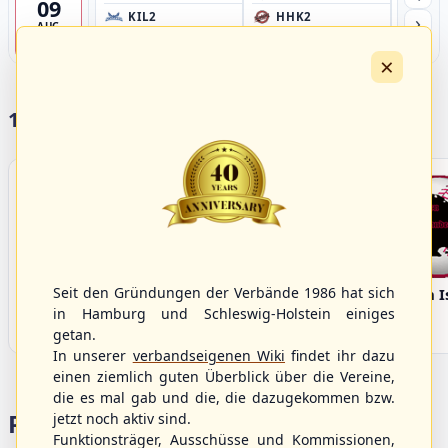
09
›
KIL2
HHK2
HH
AUG
Förde Ballpark (Kilia-Sportplätze), Kiel
Ballpark Langenhorst, Hamburg
Ballpark 
4
×
17 Vereine im S/HBV
Seit den Gründungen der Verbände 1986 hat sich
Bargenstedt
Elmshorn Alligators
Fehmarn I
Beavers
in Hamburg und Schleswig-Holstein einiges
getan.
In unserer
verbandseigenen Wiki
findet ihr dazu
einen ziemlich guten Überblick über die Vereine,
die es mal gab und die, die dazugekommen bzw.
Portalbereiche
jetzt noch aktiv sind.
Funktionsträger, Ausschüsse und Kommissionen,