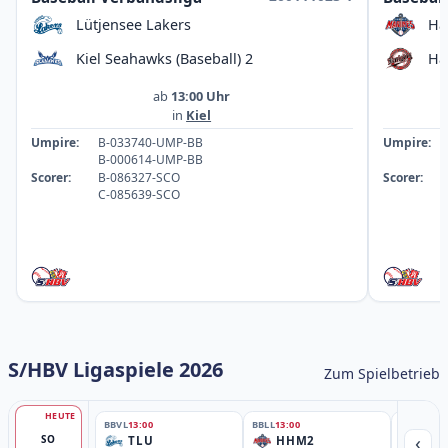
Lütjensee Lakers
Ha
Kiel Seahawks (Baseball) 2
Ha
ab
13:00 Uhr
in
Kiel
Umpire:
B-033740-UMP-BB
Umpire:
B-000614-UMP-BB
Scorer:
B-086327-SCO
Scorer:
C-085639-SCO
S/HBV Ligaspiele 2026
Zum Spielbetrieb
HEUTE
BBVL
13:00
BBLL
13:00
BBLL
15:30
‹
SO
TLU
HHM2
HH