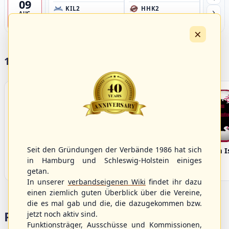
09
›
KIL2
HHK2
HH
AUG
Förde Ballpark (Kilia-Sportplätze), Kiel
Ballpark Langenhorst, Hamburg
Ballpark 
4
×
17 Vereine im S/HBV
Seit den Gründungen der Verbände 1986 hat sich
Bargenstedt
Elmshorn Alligators
Fehmarn I
Beavers
in Hamburg und Schleswig-Holstein einiges
getan.
In unserer
verbandseigenen Wiki
findet ihr dazu
einen ziemlich guten Überblick über die Vereine,
die es mal gab und die, die dazugekommen bzw.
Portalbereiche
jetzt noch aktiv sind.
Funktionsträger, Ausschüsse und Kommissionen,