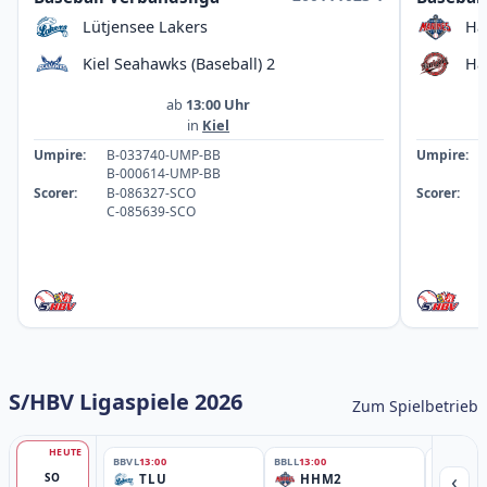
Lütjensee Lakers
Ha
Kiel Seahawks (Baseball) 2
Ha
ab
13:00 Uhr
in
Kiel
Umpire:
B-033740-UMP-BB
Umpire:
B-000614-UMP-BB
Scorer:
B-086327-SCO
Scorer:
C-085639-SCO
S/HBV Ligaspiele 2026
Zum Spielbetrieb
HEUTE
BBVL
13:00
BBLL
13:00
BBLL
15:30
‹
SO
TLU
HHM2
HH