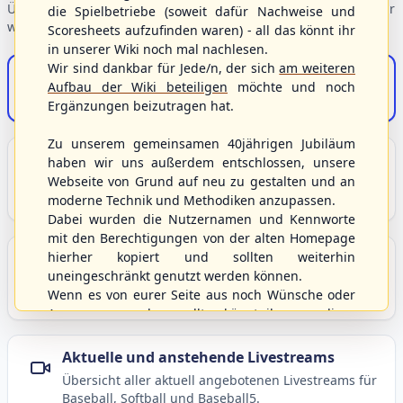
Übersicht der Verbandsbereiche – wählen Sie einen Einstieg für
die Spielbetriebe (soweit dafür Nachweise und
weiterführende Informationen.
Scoresheets aufzufinden waren) - all das könnt ihr
in unserer Wiki noch mal nachlesen.
Wir sind dankbar für Jede/n, der sich
am weiteren
S/HBV-Shop
Aufbau der Wiki beteiligen
möchte und noch
Der Onlineshop des S/HBV
Ergänzungen beizutragen hat.
Zu unserem gemeinsamen 40jährigen Jubiläum
Unser Sport
haben wir uns außerdem entschlossen, unsere
Webseite von Grund auf neu zu gestalten und an
Grundlagen und Hintergründe zu Baseball, Softball
moderne Technik und Methodiken anzupassen.
und Baseball5.
Dabei wurden die Nutzernamen und Kennworte
mit den Berechtigungen von der alten Homepage
hierher kopiert und sollten weiterhin
Berichte und Neuigkeiten
uneingeschränkt genutzt werden können.
Aktuelle Meldungen, Berichte und Nachrichten aus
Wenn es von eurer Seite aus noch Wünsche oder
dem S/HBV, Deutschland und der Welt.
Anregungen geben sollte, könnt ihr uns diese
gerne an die Verbandsadresse
info@shbvnet.de
schicken.
Aktuelle und anstehende Livestreams
Übersicht aller aktuell angebotenen Livestreams für
Baseball, Softball und Baseball5.