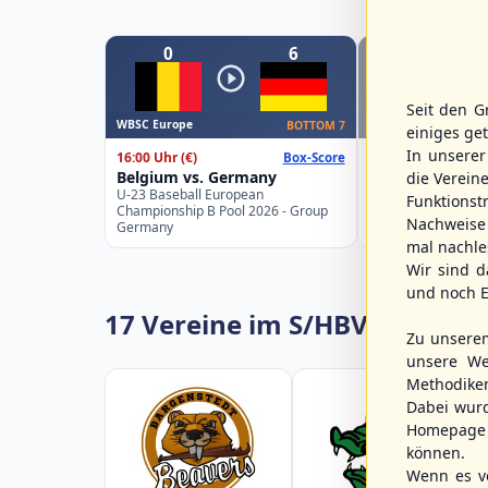
0
6
0
Seit den G
WBSC Europe
WBSC Europe
BOTTOM 7
einiges ge
In unsere
16:00 Uhr
(€)
15:00 Uhr
(€)
Box-Score
Belgium vs. Germany
Slovakia vs. Sp
die Verein
U-23 Baseball European
U-23 Baseball Eur
Funktions
Championship B Pool 2026 - Group
Championship B Po
Nachweise 
Germany
Spain
mal nachle
Wir sind d
und noch E
17 Vereine im S/HBV
Zu unsere
unsere We
Methodike
Dabei wur
Homepage 
können.
Wenn es vo