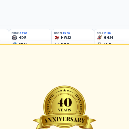
BBBZL
13:00
BBBZL
13:00
BBLL
15:30
HDR
HWS2
HHS4
GBM
KIL3
LUB
Sportplatz Am Elisenhain, Greifswald-Eldena
Förde Ballpark (Kilia-Sportplätze), Kiel
Lizards Field, Lübeck
26 - Group Germany