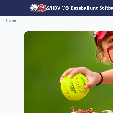
S/HBV ⚾🥎 Baseball und Softb
Home