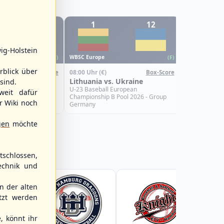
12
1
12
6
WBSC Europe
ig-Holstein
08:00 Uhr
(€)
WBSC Europe
(F)
(F)
Croatia vs.
rblick über
08:00 Uhr
(€)
Box-Score
Box-Score
U-23 Basebal
s. Israel
Lithuania vs. Ukraine
sind.
Championship
Spain
uropean
U-23 Baseball European
weit dafür
Pool 2026 - Group
Championship B Pool 2026 - Group
r Wiki noch
Germany
gen
möchte
schlossen,
echnik und
 der alten
tzt werden
, könnt ihr