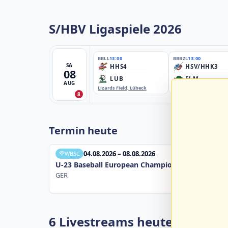
S/HBV Ligaspiele 2026
BBLL
13:00
BBBZL
13:00
SA
HHS4
HSV/HHK3
08
LUB
ELM
AUG
Lizards Field, Lübeck
EBE-Ballpark, Elmshorn
8
Termin heute
04.08.2026 – 08.08.2026
WBSC
U-23 Baseball European Championship B Pool 20
GER
6 Livestreams heute