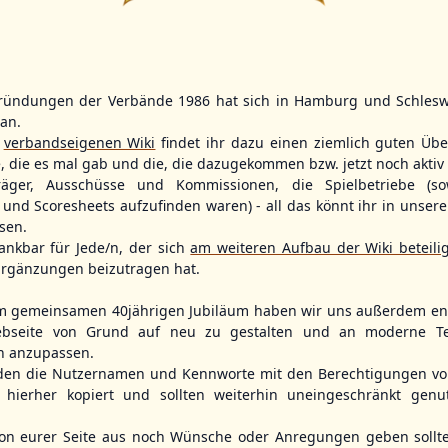
14
2
11
2
ründungen der Verbände 1986 hat sich in Hamburg und Schlesw
WBSC Europe
WBSC Europe
(F)
(F)
tan.
r
verbandseigenen Wiki
findet ihr dazu einen ziemlich guten Übe
12:00 Uhr
(€)
11:30 Uhr
(€)
Box-Score
Box-Score
ain
Poland vs. Sweden
Switzerland v
e, die es mal gab und die, die dazugekommen bzw. jetzt noch aktiv 
opean
U-23 Baseball European
U-23 Baseball E
träger, Ausschüsse und Kommissionen, die Spielbetriebe (so
ol 2026 - Group
Championship B Pool 2026 - Group
Championship B 
und Scoresheets aufzufinden waren) - all das könnt ihr in unsere
Germany
Spain
sen.
ankbar für Jede/n, der sich
am weiteren Aufbau der Wiki beteili
rgänzungen beizutragen hat.
m gemeinsamen 40jährigen Jubiläum haben wir uns außerdem ent
bseite von Grund auf neu zu gestalten und an moderne T
n anzupassen.
den die Nutzernamen und Kennworte mit den Berechtigungen von
hierher kopiert und sollten weiterhin uneingeschränkt genu
n eurer Seite aus noch Wünsche oder Anregungen geben sollte