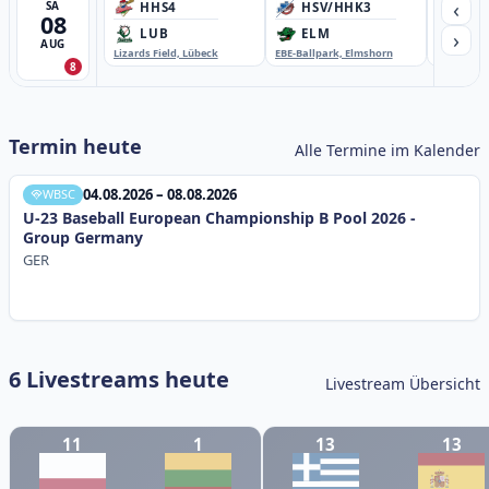
‹
SA
HHS4
HSV/HHK3
HD
08
›
LUB
ELM
GB
AUG
Lizards Field, Lübeck
EBE-Ballpark, Elmshorn
Sportplatz
8
Termin heute
Alle Termine im Kalender
04.08.2026 – 08.08.2026
WBSC
U-23 Baseball European Championship B Pool 2026 -
Group Germany
GER
6 Livestreams heute
Livestream Übersicht
11
1
13
13