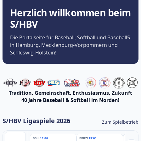
Herzlich willkommen beim
S/HBV
Die Portalseite für Baseball, Softball und Baseball5
in Hamburg, Mecklenburg-Vorpommern und
Schleswig-Holstein!
Tradition, Gemeinschaft, Enthusiasmus, Zukunft
40 Jahre Baseball & Softball im Norden!
S/HBV Ligaspiele 2026
Zum Spielbetrieb
BBLL
13:00
BBBZL
13:00
BBBZL
13: