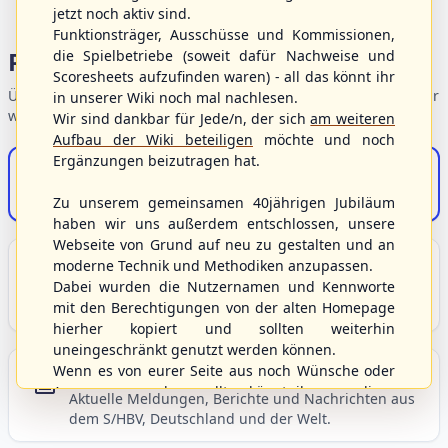
jetzt noch aktiv sind.
Funktionsträger, Ausschüsse und Kommissionen,
Portalbereiche
die Spielbetriebe (soweit dafür Nachweise und
Scoresheets aufzufinden waren) - all das könnt ihr
Übersicht der Verbandsbereiche – wählen Sie einen Einstieg für
in unserer Wiki noch mal nachlesen.
weiterführende Informationen.
Wir sind dankbar für Jede/n, der sich
am weiteren
Aufbau der Wiki beteiligen
möchte und noch
Ergänzungen beizutragen hat.
S/HBV-Shop
Der Onlineshop des S/HBV
Zu unserem gemeinsamen 40jährigen Jubiläum
haben wir uns außerdem entschlossen, unsere
Webseite von Grund auf neu zu gestalten und an
Unser Sport
moderne Technik und Methodiken anzupassen.
Dabei wurden die Nutzernamen und Kennworte
Grundlagen und Hintergründe zu Baseball, Softball
mit den Berechtigungen von der alten Homepage
und Baseball5.
hierher kopiert und sollten weiterhin
uneingeschränkt genutzt werden können.
Wenn es von eurer Seite aus noch Wünsche oder
Berichte und Neuigkeiten
Anregungen geben sollte, könnt ihr uns diese
Aktuelle Meldungen, Berichte und Nachrichten aus
gerne an die Verbandsadresse
info@shbvnet.de
dem S/HBV, Deutschland und der Welt.
schicken.