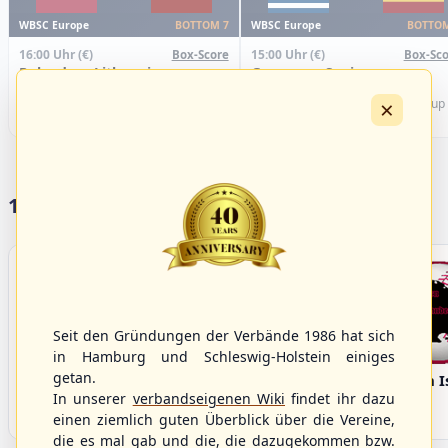
WBSC Europe
WBSC Europe
BOTTOM 7
BOTTOM
16:00 Uhr
(€)
15:00 Uhr
(€)
Box-Score
Box-Sco
Poland vs. Lithuania
Greece vs. Spain
U-23 Baseball European
U-23 Baseball European
×
Championship B Pool 2026 - Group
Championship B Pool 2026 - Group
Germany
Spain
17 Vereine im S/HBV
Seit den Gründungen der Verbände 1986 hat sich
in Hamburg und Schleswig-Holstein einiges
getan.
Bargenstedt
Elmshorn Alligators
Fehmarn I
Beavers
In unserer
verbandseigenen Wiki
findet ihr dazu
einen ziemlich guten Überblick über die Vereine,
die es mal gab und die, die dazugekommen bzw.