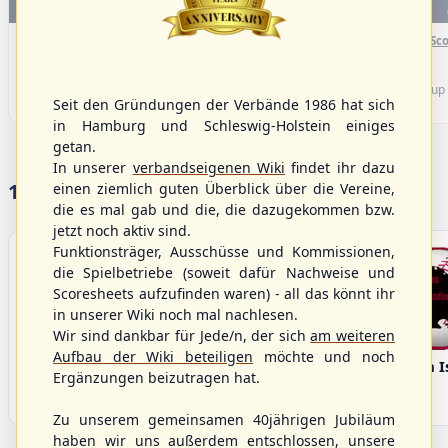
WBSC Europe
WBSC Europe
(F)
16:00 Uhr
(€)
15:40 Uhr
(€)
Box-Score
Box-Sco
Sweden vs. Germany
Spain vs. Israel
U-23 Baseball European
U-23 Baseball European
Championship B Pool 2026 - Group
Championship B Pool 2026 - Group
Seit den Gründungen der Verbände 1986 hat sich
Germany
Spain
in Hamburg und Schleswig-Holstein einiges
getan.
In unserer
verbandseigenen Wiki
findet ihr dazu
17 Vereine im S/HBV
einen ziemlich guten Überblick über die Vereine,
die es mal gab und die, die dazugekommen bzw.
jetzt noch aktiv sind.
Funktionsträger, Ausschüsse und Kommissionen,
die Spielbetriebe (soweit dafür Nachweise und
Scoresheets aufzufinden waren) - all das könnt ihr
in unserer Wiki noch mal nachlesen.
Wir sind dankbar für Jede/n, der sich
am weiteren
Aufbau der Wiki beteiligen
möchte und noch
Bargenstedt
Elmshorn Alligators
Fehmarn I
Ergänzungen beizutragen hat.
Beavers
Zu unserem gemeinsamen 40jährigen Jubiläum
haben wir uns außerdem entschlossen, unsere