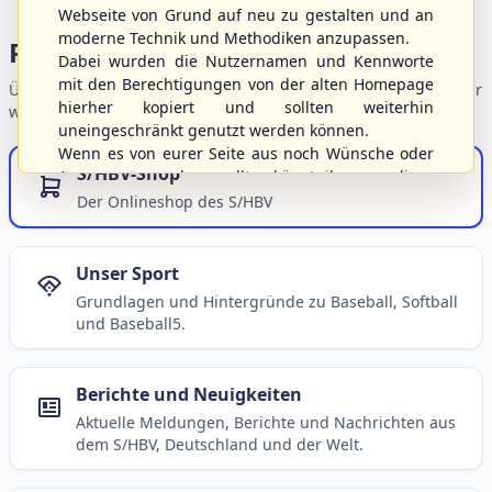
Webseite von Grund auf neu zu gestalten und an
moderne Technik und Methodiken anzupassen.
Portalbereiche
Dabei wurden die Nutzernamen und Kennworte
mit den Berechtigungen von der alten Homepage
Übersicht der Verbandsbereiche – wählen Sie einen Einstieg für
hierher kopiert und sollten weiterhin
weiterführende Informationen.
uneingeschränkt genutzt werden können.
Wenn es von eurer Seite aus noch Wünsche oder
S/HBV-Shop
Anregungen geben sollte, könnt ihr uns diese
gerne an die Verbandsadresse
info@shbvnet.de
Der Onlineshop des S/HBV
schicken.
Unser Sport
Grundlagen und Hintergründe zu Baseball, Softball
und Baseball5.
Berichte und Neuigkeiten
Aktuelle Meldungen, Berichte und Nachrichten aus
dem S/HBV, Deutschland und der Welt.