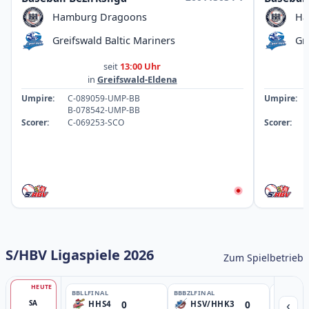
Hamburg Dragoons
Ha
Greifswald Baltic Mariners
Gr
seit
13:00 Uhr
in
Greifswald-Eldena
Umpire:
C-089059-UMP-BB
Umpire:
B-078542-UMP-BB
Scorer:
C-069253-SCO
Scorer:
S/HBV Ligaspiele 2026
Zum Spielbetrieb
HEUTE
BBLL
FINAL
BBBZL
FINAL
BBBZL
13:
‹
0
0
SA
HHS4
HSV/HHK3
HD