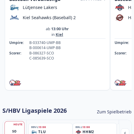
Lütjensee Lakers
Ha
Kiel Seahawks (Baseball) 2
Ha
ab
13:00 Uhr
in
Kiel
Umpire:
B-033740-UMP-BB
Umpire:
B-000614-UMP-BB
Scorer:
B-086327-SCO
Scorer:
C-085639-SCO
S/HBV Ligaspiele 2026
Zum Spielbetrieb
HEUTE
BBVL
13:00
BBLL
13:00
BBLL
15:30
‹
SO
TLU
HHM2
HH