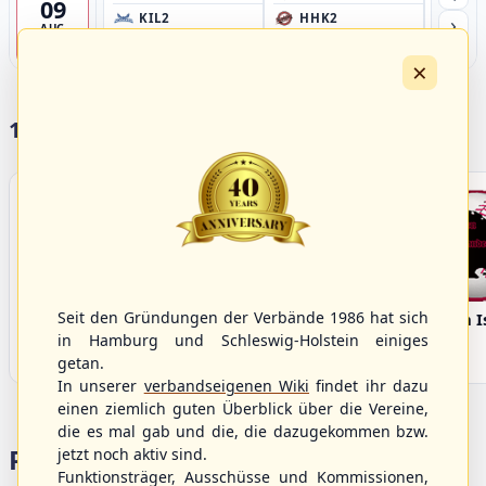
09
›
KIL2
HHK2
HH
AUG
Förde Ballpark (Kilia-Sportplätze), Kiel
Ballpark Langenhorst, Hamburg
Ballpark 
4
×
17 Vereine im S/HBV
Seit den Gründungen der Verbände 1986 hat sich
Bargenstedt
Elmshorn Alligators
Fehmarn I
Beavers
in Hamburg und Schleswig-Holstein einiges
getan.
In unserer
verbandseigenen Wiki
findet ihr dazu
einen ziemlich guten Überblick über die Vereine,
die es mal gab und die, die dazugekommen bzw.
Portalbereiche
jetzt noch aktiv sind.
Funktionsträger, Ausschüsse und Kommissionen,