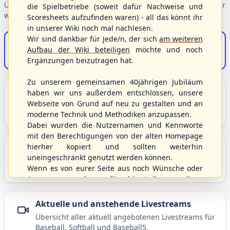
Übersicht der Verbandsbereiche – wählen Sie einen Einstieg für
die Spielbetriebe (soweit dafür Nachweise und
weiterführende Informationen.
Scoresheets aufzufinden waren) - all das könnt ihr
in unserer Wiki noch mal nachlesen.
Wir sind dankbar für Jede/n, der sich
am weiteren
S/HBV-Shop
Aufbau der Wiki beteiligen
möchte und noch
Der Onlineshop des S/HBV
Ergänzungen beizutragen hat.
Zu unserem gemeinsamen 40jährigen Jubiläum
Unser Sport
haben wir uns außerdem entschlossen, unsere
Webseite von Grund auf neu zu gestalten und an
Grundlagen und Hintergründe zu Baseball, Softball
moderne Technik und Methodiken anzupassen.
und Baseball5.
Dabei wurden die Nutzernamen und Kennworte
mit den Berechtigungen von der alten Homepage
hierher kopiert und sollten weiterhin
Berichte und Neuigkeiten
uneingeschränkt genutzt werden können.
Aktuelle Meldungen, Berichte und Nachrichten aus
Wenn es von eurer Seite aus noch Wünsche oder
dem S/HBV, Deutschland und der Welt.
Anregungen geben sollte, könnt ihr uns diese
gerne an die Verbandsadresse
info@shbvnet.de
schicken.
Aktuelle und anstehende Livestreams
Übersicht aller aktuell angebotenen Livestreams für
Baseball, Softball und Baseball5.