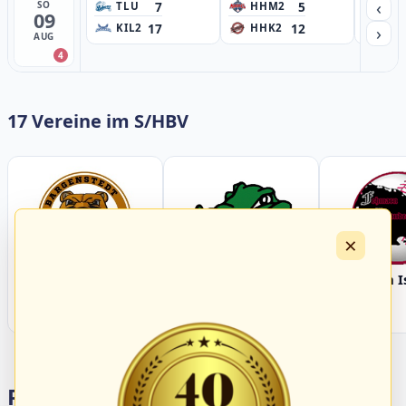
‹
7
5
SO
TLU
HHM2
HH
09
17
12
›
KIL2
HHK2
HH
AUG
4
17 Vereine im S/HBV
×
Bargenstedt
Elmshorn Alligators
Fehmarn I
Beavers
Portalbereiche