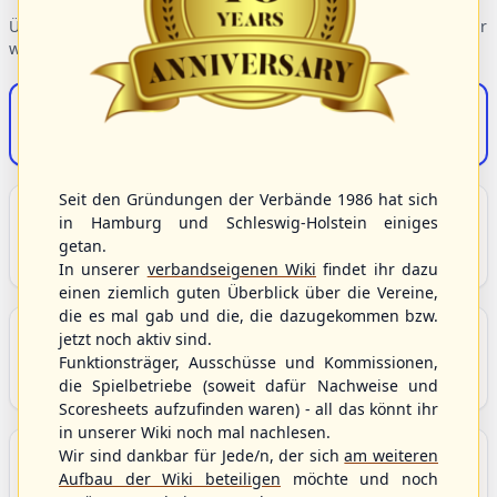
Übersicht der Verbandsbereiche – wählen Sie einen Einstieg für
weiterführende Informationen.
S/HBV-Shop
Der Onlineshop des S/HBV
Seit den Gründungen der Verbände 1986 hat sich
Unser Sport
in Hamburg und Schleswig-Holstein einiges
Grundlagen und Hintergründe zu Baseball, Softball
getan.
und Baseball5.
In unserer
verbandseigenen Wiki
findet ihr dazu
einen ziemlich guten Überblick über die Vereine,
die es mal gab und die, die dazugekommen bzw.
Berichte und Neuigkeiten
jetzt noch aktiv sind.
Funktionsträger, Ausschüsse und Kommissionen,
Aktuelle Meldungen, Berichte und Nachrichten aus
dem S/HBV, Deutschland und der Welt.
die Spielbetriebe (soweit dafür Nachweise und
Scoresheets aufzufinden waren) - all das könnt ihr
in unserer Wiki noch mal nachlesen.
Aktuelle und anstehende Livestreams
Wir sind dankbar für Jede/n, der sich
am weiteren
Aufbau der Wiki beteiligen
möchte und noch
Übersicht aller aktuell angebotenen Livestreams für