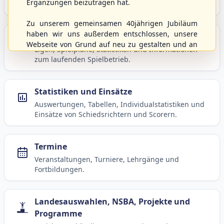
Ergänzungen beizutragen hat.
Baseball, Softball und Baseball5.
Zu unserem gemeinsamen 40jährigen Jubiläum
haben wir uns außerdem entschlossen, unsere
Spielbetrieb
Webseite von Grund auf neu zu gestalten und an
Ligen, Spielpläne, Statistiken und Informationen
moderne Technik und Methodiken anzupassen.
zum laufenden Spielbetrieb.
Dabei wurden die Nutzernamen und Kennworte
mit den Berechtigungen von der alten Homepage
hierher kopiert und sollten weiterhin
Statistiken und Einsätze
uneingeschränkt genutzt werden können.
Auswertungen, Tabellen, Individualstatistiken und
Wenn es von eurer Seite aus noch Wünsche oder
Einsätze von Schiedsrichtern und Scorern.
Anregungen geben sollte, könnt ihr uns diese
gerne an die Verbandsadresse
info@shbvnet.de
schicken.
Termine
Veranstaltungen, Turniere, Lehrgänge und
Fortbildungen.
Landesauswahlen, NSBA, Projekte und
Programme