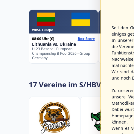
Seit den G
WBSC Europe
WBSC Europe
einiges ge
08:00 Uhr
(€)
08:00 Uhr
(€)
Box-Score
In unsere
Lithuania vs. Ukraine
Croatia vs. Gre
die Verein
U-23 Baseball European
U-23 Baseball Eur
Funktions
Championship B Pool 2026 - Group
Championship B Po
Germany
Spain
Nachweise 
mal nachle
Wir sind d
und noch E
17 Vereine im S/HBV
Zu unsere
unsere We
Methodike
Dabei wur
Homepage 
können.
Wenn es vo