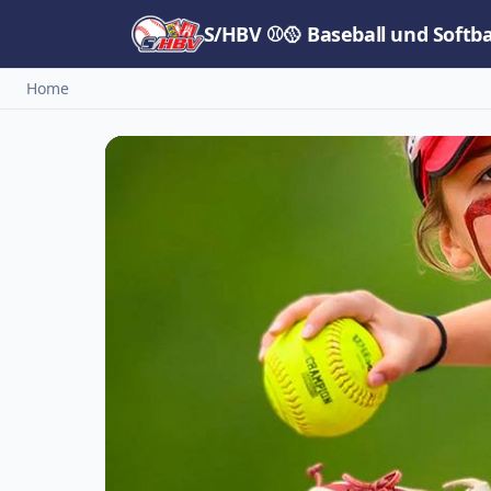
S/HBV ⚾🥎 Baseball und Softb
Home