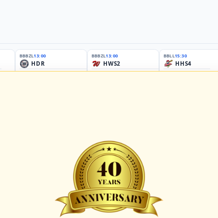
BBBZL
13:00
BBBZL
13:00
BBLL
15:30
HDR
HWS2
HHS4
GBM
KIL3
LUB
Sportplatz Am Elisenhain, Greifswald-Eldena
Förde Ballpark (Kilia-Sportplätze), Kiel
Lizards Field, Lübeck
26 - Group Germany