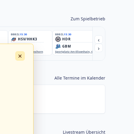
Zum Spielbetrieb
BBBZL
15:30
BBBZL
15:30
BBBZL
15:30
‹
HSV/HHK3
HDR
HWS2
›
ELM
GBM
KIL3
EBE-Ballpark, Elmshorn
Sportplatz Am Elisenhain, Greifswald-Eldena
Förde Ballpark (Kilia-Spor
×
Alle Termine im Kalender
Livestream Übersicht