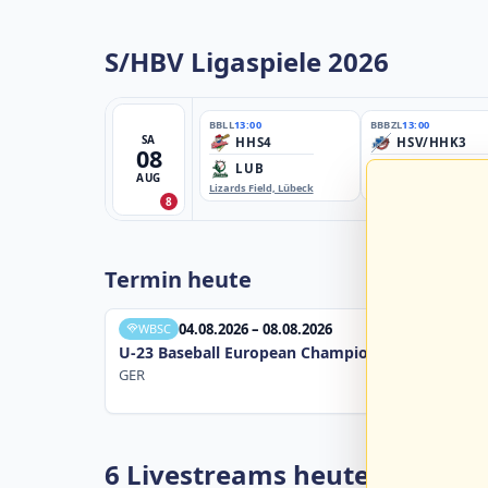
S/HBV Ligaspiele 2026
BBLL
13:00
BBBZL
13:00
SA
HHS4
HSV/HHK3
08
LUB
ELM
AUG
Lizards Field, Lübeck
EBE-Ballpark, Elmshorn
8
Termin heute
04.08.2026 – 08.08.2026
WBSC
U-23 Baseball European Championship B Pool 20
GER
6 Livestreams heute