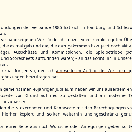
ründungen der Verbände 1986 hat sich in Hamburg und Schlesw
WBSC Europe
WBSC Europe
tan.
11:30 Uhr
(€)
12:00 Uhr
(€)
Box-Score
Box-Score
r
verbandseigenen Wiki
findet ihr dazu einen ziemlich guten Übe
ece
Switzerland vs. Israel
Poland vs. S
e, die es mal gab und die, die dazugekommen bzw. jetzt noch aktiv 
opean
U-23 Baseball European
U-23 Baseball E
träger, Ausschüsse und Kommissionen, die Spielbetriebe (so
ol 2026 - Group
Championship B Pool 2026 - Group
Championship B 
Spain
Germany
und Scoresheets aufzufinden waren) - all das könnt ihr in unsere
sen.
ankbar für Jede/n, der sich
am weiteren Aufbau der Wiki beteili
rgänzungen beizutragen hat.
m gemeinsamen 40jährigen Jubiläum haben wir uns außerdem ent
bseite von Grund auf neu zu gestalten und an moderne T
n anzupassen.
den die Nutzernamen und Kennworte mit den Berechtigungen von
hierher kopiert und sollten weiterhin uneingeschränkt genu
n eurer Seite aus noch Wünsche oder Anregungen geben sollte