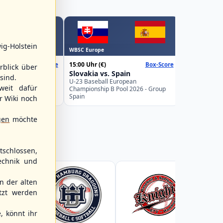
WBSC Europe
ig-Holstein
WBSC Europe
16:00 Uhr
(€)
15:00 Uhr
(€)
Box-Score
Box-Score
Belgium v
rblick über
weden
Slovakia vs. Spain
U-23 Basebal
sind.
Championship
uropean
U-23 Baseball European
weit dafür
Germany
Pool 2026 - Group
Championship B Pool 2026 - Group
Spain
r Wiki noch
gen
möchte
schlossen,
echnik und
 der alten
tzt werden
, könnt ihr