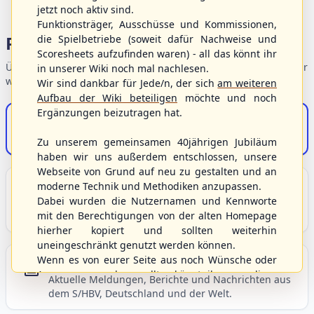
jetzt noch aktiv sind.
Funktionsträger, Ausschüsse und Kommissionen,
Portalbereiche
die Spielbetriebe (soweit dafür Nachweise und
Scoresheets aufzufinden waren) - all das könnt ihr
Übersicht der Verbandsbereiche – wählen Sie einen Einstieg für
in unserer Wiki noch mal nachlesen.
weiterführende Informationen.
Wir sind dankbar für Jede/n, der sich
am weiteren
Aufbau der Wiki beteiligen
möchte und noch
Ergänzungen beizutragen hat.
S/HBV-Shop
Der Onlineshop des S/HBV
Zu unserem gemeinsamen 40jährigen Jubiläum
haben wir uns außerdem entschlossen, unsere
Webseite von Grund auf neu zu gestalten und an
Unser Sport
moderne Technik und Methodiken anzupassen.
Dabei wurden die Nutzernamen und Kennworte
Grundlagen und Hintergründe zu Baseball, Softball
mit den Berechtigungen von der alten Homepage
und Baseball5.
hierher kopiert und sollten weiterhin
uneingeschränkt genutzt werden können.
Wenn es von eurer Seite aus noch Wünsche oder
Berichte und Neuigkeiten
Anregungen geben sollte, könnt ihr uns diese
Aktuelle Meldungen, Berichte und Nachrichten aus
gerne an die Verbandsadresse
info@shbvnet.de
dem S/HBV, Deutschland und der Welt.
schicken.