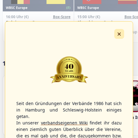
WBSC Europe
WBSC Europe
(F)
16:00 Uhr
(€)
15:00 Uhr
(€)
Box-Score
Box-Sco
Belgium vs. Germany
Slovakia vs. Spain
U-23 Baseball European
U-23 Baseball European
×
Championship B Pool 2026 - Group
Championship B Pool 2026 - Group
Germany
Spain
17 Vereine im S/HBV
Seit den Gründungen der Verbände 1986 hat sich
in Hamburg und Schleswig-Holstein einiges
getan.
Bargenstedt
Elmshorn Alligators
Fehmarn I
Beavers
In unserer
verbandseigenen Wiki
findet ihr dazu
einen ziemlich guten Überblick über die Vereine,
die es mal gab und die, die dazugekommen bzw.