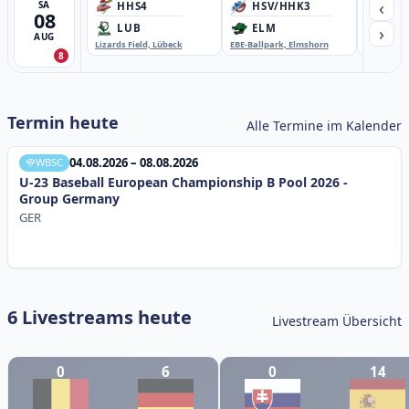
‹
SA
HHS4
HSV/HHK3
HD
08
›
LUB
ELM
GB
AUG
Lizards Field, Lübeck
EBE-Ballpark, Elmshorn
Sportplatz
8
Termin heute
Alle Termine im Kalender
04.08.2026 – 08.08.2026
WBSC
U-23 Baseball European Championship B Pool 2026 -
Group Germany
GER
6 Livestreams heute
Livestream Übersicht
0
6
0
14