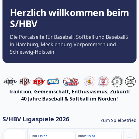
Herzlich willkommen beim
S/HBV
Die Portalseite für Baseball, Softball und Baseball5
in Hamburg, Mecklenburg-Vorpommern und
Schleswig-Holstein!
Tradition, Gemeinschaft, Enthusiasmus, Zukunft
40 Jahre Baseball & Softball im Norden!
S/HBV Ligaspiele 2026
Zum Spielbetrieb
BBLL
13:00
BBBZL
13:00
BBBZL
13: