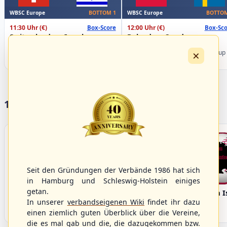
WBSC Europe
WBSC Europe
BOTTOM 1
BOTTOM
11:30 Uhr
(€)
12:00 Uhr
(€)
Box-Score
Box-Sco
Switzerland vs. Israel
Poland vs. Sweden
U-23 Baseball European
U-23 Baseball European
×
Championship B Pool 2026 - Group
Championship B Pool 2026 - Group
Spain
Germany
17 Vereine im S/HBV
Seit den Gründungen der Verbände 1986 hat sich
in Hamburg und Schleswig-Holstein einiges
getan.
Bargenstedt
Elmshorn Alligators
Fehmarn I
Beavers
In unserer
verbandseigenen Wiki
findet ihr dazu
einen ziemlich guten Überblick über die Vereine,
die es mal gab und die, die dazugekommen bzw.