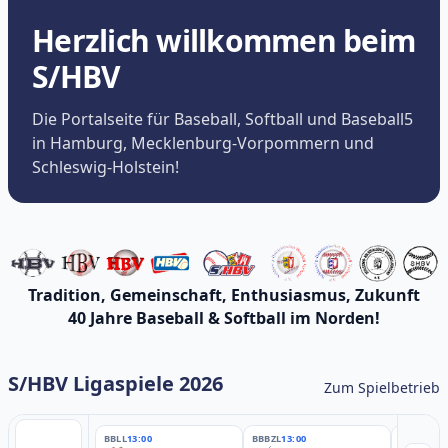
Herzlich willkommen beim
S/HBV
Die Portalseite für Baseball, Softball und Baseball5
in Hamburg, Mecklenburg-Vorpommern und
Schleswig-Holstein!
Tradition, Gemeinschaft, Enthusiasmus, Zukunft
40 Jahre Baseball & Softball im Norden!
S/HBV Ligaspiele 2026
Zum Spielbetrieb
BBLL
13:00
BBBZL
13:00
BBBZL
13: