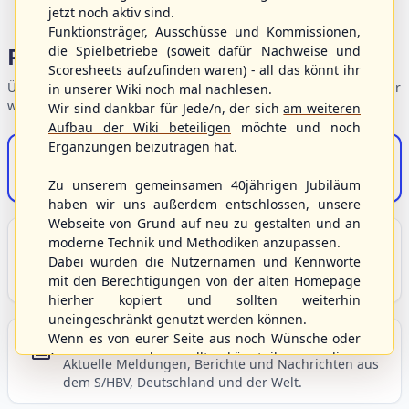
jetzt noch aktiv sind.
Funktionsträger, Ausschüsse und Kommissionen,
Portalbereiche
die Spielbetriebe (soweit dafür Nachweise und
Scoresheets aufzufinden waren) - all das könnt ihr
Übersicht der Verbandsbereiche – wählen Sie einen Einstieg für
in unserer Wiki noch mal nachlesen.
weiterführende Informationen.
Wir sind dankbar für Jede/n, der sich
am weiteren
Aufbau der Wiki beteiligen
möchte und noch
Ergänzungen beizutragen hat.
S/HBV-Shop
Der Onlineshop des S/HBV
Zu unserem gemeinsamen 40jährigen Jubiläum
haben wir uns außerdem entschlossen, unsere
Webseite von Grund auf neu zu gestalten und an
Unser Sport
moderne Technik und Methodiken anzupassen.
Dabei wurden die Nutzernamen und Kennworte
Grundlagen und Hintergründe zu Baseball, Softball
mit den Berechtigungen von der alten Homepage
und Baseball5.
hierher kopiert und sollten weiterhin
uneingeschränkt genutzt werden können.
Wenn es von eurer Seite aus noch Wünsche oder
Berichte und Neuigkeiten
Anregungen geben sollte, könnt ihr uns diese
Aktuelle Meldungen, Berichte und Nachrichten aus
gerne an die Verbandsadresse
info@shbvnet.de
dem S/HBV, Deutschland und der Welt.
schicken.