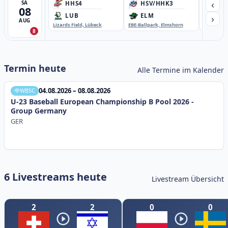
‹
SA
HHS4
HSV/HHK3
HD
08
›
LUB
ELM
GB
AUG
Lizards Field, Lübeck
EBE-Ballpark, Elmshorn
Sportplatz
8
Termin heute
Alle Termine im Kalender
04.08.2026 – 08.08.2026
WBSC
U-23 Baseball European Championship B Pool 2026 -
Group Germany
GER
6 Livestreams heute
Livestream Übersicht
2
2
0
0