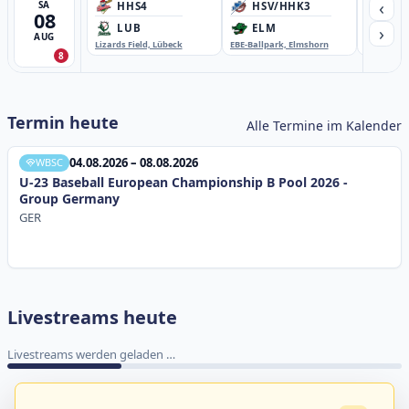
‹
SA
HHS4
HSV/HHK3
HD
08
›
LUB
ELM
GB
AUG
Lizards Field, Lübeck
EBE-Ballpark, Elmshorn
Sportplatz
8
Termin heute
Alle Termine im Kalender
04.08.2026 – 08.08.2026
WBSC
U-23 Baseball European Championship B Pool 2026 -
Group Germany
GER
Livestreams heute
Livestreams werden geladen …