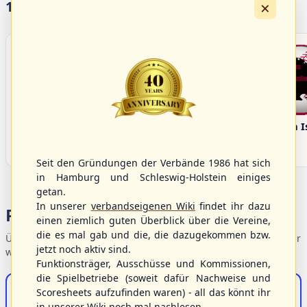
×
17 Vereine im S/HBV
Bargenstedt
Elmshorn Alligators
Fehmarn I
Beavers
Seit den Gründungen der Verbände 1986 hat sich
in Hamburg und Schleswig-Holstein einiges
getan.
In unserer
verbandseigenen Wiki
findet ihr dazu
Portalbereiche
einen ziemlich guten Überblick über die Vereine,
die es mal gab und die, die dazugekommen bzw.
Übersicht der Verbandsbereiche – wählen Sie einen Einstieg für
jetzt noch aktiv sind.
weiterführende Informationen.
Funktionsträger, Ausschüsse und Kommissionen,
die Spielbetriebe (soweit dafür Nachweise und
S/HBV-Shop
Scoresheets aufzufinden waren) - all das könnt ihr
in unserer Wiki noch mal nachlesen.