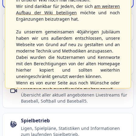
Der Onlineshop des S/HBV
Wir sind dankbar für Jede/n, der sich
am weiteren
Aufbau der Wiki beteiligen
möchte und noch
Ergänzungen beizutragen hat.
Unser Sport
Grundlagen und Hintergründe zu Baseball, Softball
Zu unserem gemeinsamen 40jährigen Jubiläum
und Baseball5.
haben wir uns außerdem entschlossen, unsere
Webseite von Grund auf neu zu gestalten und an
moderne Technik und Methodiken anzupassen.
Berichte und Neuigkeiten
Dabei wurden die Nutzernamen und Kennworte
Aktuelle Meldungen, Berichte und Nachrichten aus
mit den Berechtigungen von der alten Homepage
dem S/HBV, Deutschland und der Welt.
hierher kopiert und sollten weiterhin
uneingeschränkt genutzt werden können.
Wenn es von eurer Seite aus noch Wünsche oder
Aktuelle und anstehende Livestreams
Anregungen geben sollte, könnt ihr uns diese
Übersicht aller aktuell angebotenen Livestreams für
gerne an die Verbandsadresse
info@shbvnet.de
Baseball, Softball und Baseball5.
schicken.
Spielbetrieb
Ligen, Spielpläne, Statistiken und Informationen
zum laufenden Spielbetrieb.