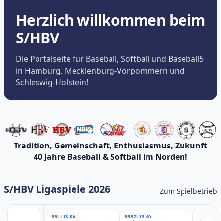
Herzlich willkommen beim
S/HBV
Die Portalseite für Baseball, Softball und Baseball5
in Hamburg, Mecklenburg-Vorpommern und
Schleswig-Holstein!
Tradition, Gemeinschaft, Enthusiasmus, Zukunft
40 Jahre Baseball & Softball im Norden!
S/HBV Ligaspiele 2026
Zum Spielbetrieb
BBLL
13:00
BBBZL
13:00
BBBZL
13: