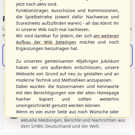
jetzt noch aktiv sind.
Funktionsträger, Ausschüsse und Kommissionen,
Portalbereiche
die Spielbetriebe (soweit dafür Nachweise und
Scoresheets aufzufinden waren) - all das könnt ihr
Übersicht der Verbandsbereiche – wählen Sie einen Einstieg für
in unserer Wiki noch mal nachlesen.
weiterführende Informationen.
Wir sind dankbar für Jede/n, der sich
am weiteren
Aufbau der Wiki beteiligen
möchte und noch
Ergänzungen beizutragen hat.
S/HBV-Shop
Der Onlineshop des S/HBV
Zu unserem gemeinsamen 40jährigen Jubiläum
haben wir uns außerdem entschlossen, unsere
Webseite von Grund auf neu zu gestalten und an
Unser Sport
moderne Technik und Methodiken anzupassen.
Dabei wurden die Nutzernamen und Kennworte
Grundlagen und Hintergründe zu Baseball, Softball
mit den Berechtigungen von der alten Homepage
und Baseball5.
hierher kopiert und sollten weiterhin
uneingeschränkt genutzt werden können.
Wenn es von eurer Seite aus noch Wünsche oder
Berichte und Neuigkeiten
Anregungen geben sollte, könnt ihr uns diese
Aktuelle Meldungen, Berichte und Nachrichten aus
gerne an die Verbandsadresse
info@shbvnet.de
dem S/HBV, Deutschland und der Welt.
schicken.