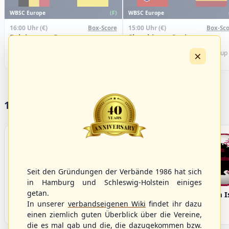
WBSC Europe
WBSC Europe
(F)
16:00 Uhr
(€)
15:00 Uhr
(€)
Box-Score
Box-Sco
Belgium vs. Germany
Slovakia vs. Spain
U-23 Baseball European
U-23 Baseball European
×
Championship B Pool 2026 - Group
Championship B Pool 2026 - Group
Germany
Spain
17 Vereine im S/HBV
Seit den Gründungen der Verbände 1986 hat sich
in Hamburg und Schleswig-Holstein einiges
getan.
Bargenstedt
Elmshorn Alligators
Fehmarn I
Beavers
In unserer
verbandseigenen Wiki
findet ihr dazu
einen ziemlich guten Überblick über die Vereine,
die es mal gab und die, die dazugekommen bzw.