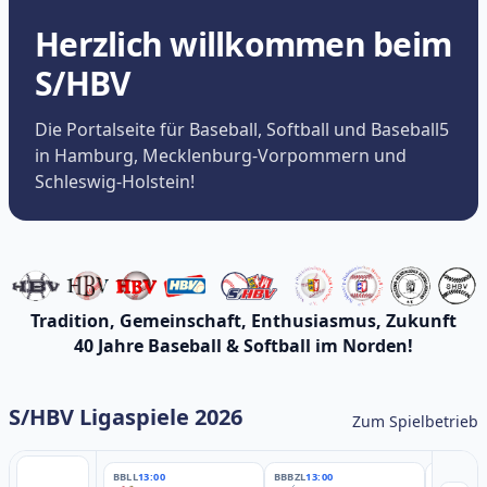
Herzlich willkommen beim
S/HBV
Die Portalseite für Baseball, Softball und Baseball5
in Hamburg, Mecklenburg-Vorpommern und
Schleswig-Holstein!
Tradition, Gemeinschaft, Enthusiasmus, Zukunft
40 Jahre Baseball & Softball im Norden!
S/HBV Ligaspiele 2026
Zum Spielbetrieb
BBLL
13:00
BBBZL
13:00
BBBZL
13: