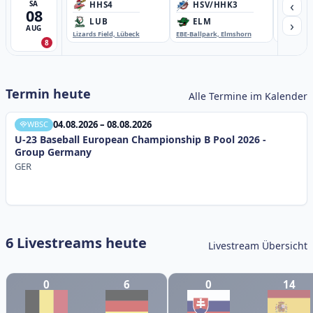
‹
SA
HHS4
HSV/HHK3
HD
08
›
LUB
ELM
GB
AUG
Lizards Field, Lübeck
EBE-Ballpark, Elmshorn
Sportplatz
8
Termin heute
Alle Termine im Kalender
04.08.2026 – 08.08.2026
WBSC
U-23 Baseball European Championship B Pool 2026 -
Group Germany
GER
6 Livestreams heute
Livestream Übersicht
0
6
0
14