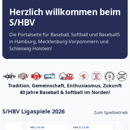
Herzlich willkommen beim
S/HBV
Die Portalseite für Baseball, Softball und Baseball5
in Hamburg, Mecklenburg-Vorpommern und
Schleswig-Holstein!
Tradition, Gemeinschaft, Enthusiasmus, Zukunft
40 Jahre Baseball & Softball im Norden!
S/HBV Ligaspiele 2026
Zum Spielbetrieb
BBLL
13:00
BBBZL
13:00
BBBZL
13: