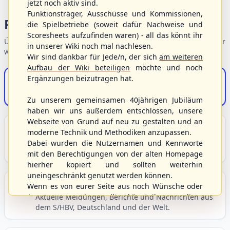
jetzt noch aktiv sind.
Funktionsträger, Ausschüsse und Kommissionen,
Portalbereiche
die Spielbetriebe (soweit dafür Nachweise und
Scoresheets aufzufinden waren) - all das könnt ihr
Übersicht der Verbandsbereiche – wählen Sie einen Einstieg für
in unserer Wiki noch mal nachlesen.
weiterführende Informationen.
Wir sind dankbar für Jede/n, der sich
am weiteren
Aufbau der Wiki beteiligen
möchte und noch
Ergänzungen beizutragen hat.
S/HBV-Shop
Der Onlineshop des S/HBV
Zu unserem gemeinsamen 40jährigen Jubiläum
haben wir uns außerdem entschlossen, unsere
Webseite von Grund auf neu zu gestalten und an
Unser Sport
moderne Technik und Methodiken anzupassen.
Grundlagen und Hintergründe zu Baseball, Softball
Dabei wurden die Nutzernamen und Kennworte
und Baseball5.
mit den Berechtigungen von der alten Homepage
hierher kopiert und sollten weiterhin
uneingeschränkt genutzt werden können.
Berichte und Neuigkeiten
Wenn es von eurer Seite aus noch Wünsche oder
Anregungen geben sollte, könnt ihr uns diese
Aktuelle Meldungen, Berichte und Nachrichten aus
dem S/HBV, Deutschland und der Welt.
gerne an die Verbandsadresse
info@shbvnet.de
schicken.