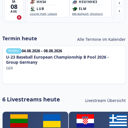
‹
SA
HHS4
HSV/HHK3
HD
08
›
LUB
ELM
GB
AUG
Lizards Field, Lübeck
EBE-Ballpark, Elmshorn
Sportplatz
8
Termin heute
Alle Termine im Kalender
04.08.2026 – 08.08.2026
WBSC
U-23 Baseball European Championship B Pool 2026 -
Group Germany
GER
6 Livestreams heute
Livestream Übersicht