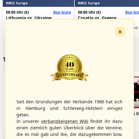
WBSC Europe
WBSC Europe
08:00 Uhr
(€)
08:00 Uhr
(€)
Box-Score
Box-Sco
Lithuania vs. Ukraine
Croatia vs. Greece
U-23 Baseball European
U-23 Baseball European
Championship B Pool 2026 - Group
Championship B Pool 2026 - Group
×
Germany
Spain
17 Vereine im S/HBV
Seit den Gründungen der Verbände 1986 hat sich
in Hamburg und Schleswig-Holstein einiges
Bargenstedt
Elmshorn Alligators
Fehmarn I
getan.
Beavers
In unserer
verbandseigenen Wiki
findet ihr dazu
einen ziemlich guten Überblick über die Vereine,
die es mal gab und die, die dazugekommen bzw.