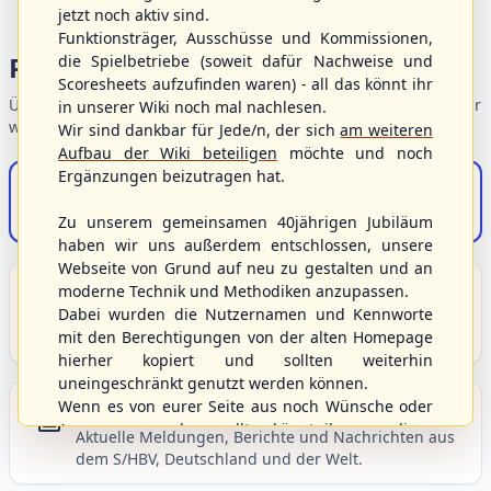
jetzt noch aktiv sind.
Funktionsträger, Ausschüsse und Kommissionen,
Portalbereiche
die Spielbetriebe (soweit dafür Nachweise und
Scoresheets aufzufinden waren) - all das könnt ihr
Übersicht der Verbandsbereiche – wählen Sie einen Einstieg für
in unserer Wiki noch mal nachlesen.
weiterführende Informationen.
Wir sind dankbar für Jede/n, der sich
am weiteren
Aufbau der Wiki beteiligen
möchte und noch
Ergänzungen beizutragen hat.
S/HBV-Shop
Der Onlineshop des S/HBV
Zu unserem gemeinsamen 40jährigen Jubiläum
haben wir uns außerdem entschlossen, unsere
Webseite von Grund auf neu zu gestalten und an
Unser Sport
moderne Technik und Methodiken anzupassen.
Dabei wurden die Nutzernamen und Kennworte
Grundlagen und Hintergründe zu Baseball, Softball
mit den Berechtigungen von der alten Homepage
und Baseball5.
hierher kopiert und sollten weiterhin
uneingeschränkt genutzt werden können.
Wenn es von eurer Seite aus noch Wünsche oder
Berichte und Neuigkeiten
Anregungen geben sollte, könnt ihr uns diese
Aktuelle Meldungen, Berichte und Nachrichten aus
gerne an die Verbandsadresse
info@shbvnet.de
dem S/HBV, Deutschland und der Welt.
schicken.