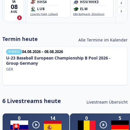
‹
SA
HHS4
HSV/HHK3
HD
08
›
LUB
ELM
GB
AUG
Lizards Field, Lübeck
EBE-Ballpark, Elmshorn
Sportplatz
8
Termin heute
Alle Termine im Kalender
04.08.2026 – 08.08.2026
WBSC
U-23 Baseball European Championship B Pool 2026 -
Group Germany
GER
6 Livestreams heute
Livestream Übersicht
0
14
0
5