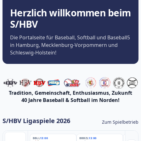
Herzlich willkommen beim
S/HBV
Die Portalseite für Baseball, Softball und Baseball5
in Hamburg, Mecklenburg-Vorpommern und
Schleswig-Holstein!
Tradition, Gemeinschaft, Enthusiasmus, Zukunft
40 Jahre Baseball & Softball im Norden!
S/HBV Ligaspiele 2026
Zum Spielbetrieb
BBLL
13:00
BBBZL
13:00
BBBZL
13: