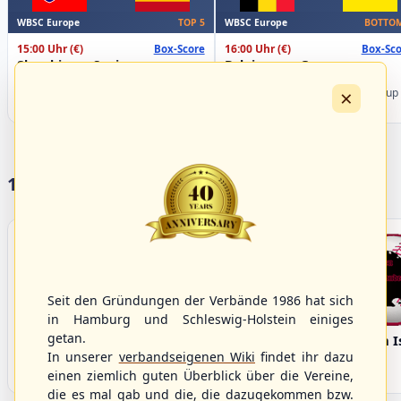
WBSC Europe
WBSC Europe
TOP 5
BOTTOM
15:00 Uhr
(€)
16:00 Uhr
(€)
Box-Score
Box-Sco
Slovakia vs. Spain
Belgium vs. Germany
U-23 Baseball European
U-23 Baseball European
×
Championship B Pool 2026 - Group
Championship B Pool 2026 - Group
Spain
Germany
17 Vereine im S/HBV
Seit den Gründungen der Verbände 1986 hat sich
in Hamburg und Schleswig-Holstein einiges
getan.
Bargenstedt
Elmshorn Alligators
Fehmarn I
Beavers
In unserer
verbandseigenen Wiki
findet ihr dazu
einen ziemlich guten Überblick über die Vereine,
die es mal gab und die, die dazugekommen bzw.