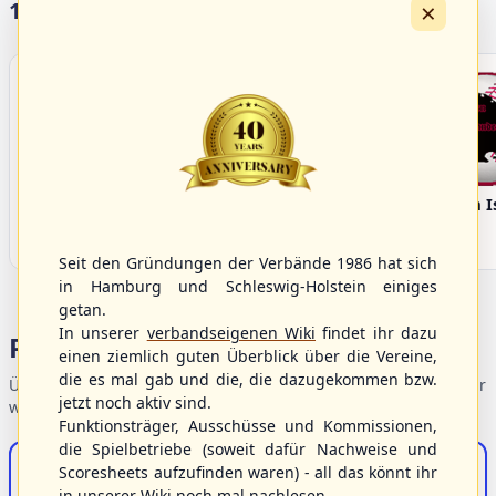
×
16:00 Uhr
(€)
15:00 Uhr
(€)
Box-Score
Box-Sco
Belgium vs. Germany
Slovakia vs. Spain
U-23 Baseball European
U-23 Baseball European
Championship B Pool 2026 - Group
Championship B Pool 2026 - Group
Germany
Spain
17 Vereine im S/HBV
Seit den Gründungen der Verbände 1986 hat sich
in Hamburg und Schleswig-Holstein einiges
getan.
In unserer
verbandseigenen Wiki
findet ihr dazu
einen ziemlich guten Überblick über die Vereine,
die es mal gab und die, die dazugekommen bzw.
Bargenstedt
Elmshorn Alligators
Fehmarn I
jetzt noch aktiv sind.
Beavers
Funktionsträger, Ausschüsse und Kommissionen,
die Spielbetriebe (soweit dafür Nachweise und
Scoresheets aufzufinden waren) - all das könnt ihr
in unserer Wiki noch mal nachlesen.