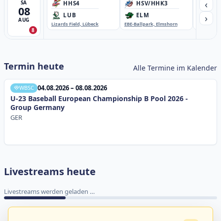
‹
SA
HHS4
HSV/HHK3
HD
08
›
LUB
ELM
GB
AUG
Lizards Field, Lübeck
EBE-Ballpark, Elmshorn
Sportplatz
8
Termin heute
Alle Termine im Kalender
04.08.2026 – 08.08.2026
WBSC
U-23 Baseball European Championship B Pool 2026 -
Group Germany
GER
6 Livestreams heute
Livestream Übersicht
0
6
0
14
WBSC Europe
WBSC Europe
TOP 6