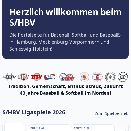
Herzlich willkommen beim
S/HBV
Die Portalseite für Baseball, Softball und Baseball5
in Hamburg, Mecklenburg-Vorpommern und
Schleswig-Holstein!
Tradition, Gemeinschaft, Enthusiasmus, Zukunft
40 Jahre Baseball & Softball im Norden!
S/HBV Ligaspiele 2026
Zum Spielbetrieb
BBLL
13:00
BBBZL
13:00
BBBZL
13: