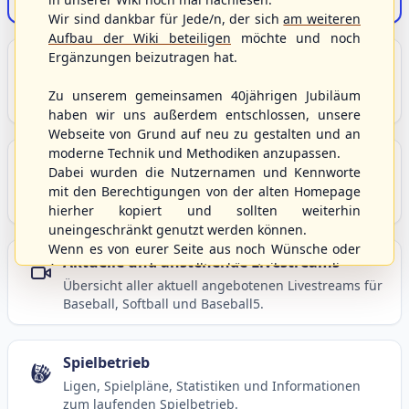
Wir sind dankbar für Jede/n, der sich
am weiteren
Portalbereiche
Aufbau der Wiki beteiligen
möchte und noch
Ergänzungen beizutragen hat.
Übersicht der Verbandsbereiche – wählen Sie einen Einstieg für
weiterführende Informationen.
Zu unserem gemeinsamen 40jährigen Jubiläum
haben wir uns außerdem entschlossen, unsere
S/HBV-Shop
Webseite von Grund auf neu zu gestalten und an
Der Onlineshop des S/HBV
moderne Technik und Methodiken anzupassen.
Dabei wurden die Nutzernamen und Kennworte
mit den Berechtigungen von der alten Homepage
hierher kopiert und sollten weiterhin
Unser Sport
uneingeschränkt genutzt werden können.
Grundlagen und Hintergründe zu Baseball, Softball
Wenn es von eurer Seite aus noch Wünsche oder
und Baseball5.
Anregungen geben sollte, könnt ihr uns diese
gerne an die Verbandsadresse
info@shbvnet.de
schicken.
Berichte und Neuigkeiten
Aktuelle Meldungen, Berichte und Nachrichten aus
dem S/HBV, Deutschland und der Welt.