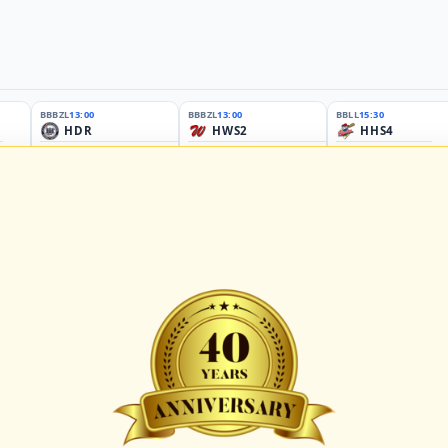
BBBZL
13:00
BBBZL
13:00
BBLL
15:30
HDR
HWS2
HHS4
GBM
KIL3
LUB
Sportplatz Am Elisenhain, Greifswald-Eldena
Förde Ballpark (Kilia-Sportplätze), Kiel
Lizards Field, Lübeck
26 - Group Germany