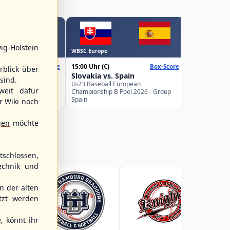
WBSC Europe
ig-Holstein
WBSC Europe
16:00 Uhr
(€)
15:00 Uhr
(€)
Box-Score
Box-Score
Belgium v
rblick über
weden
Slovakia vs. Spain
U-23 Basebal
sind.
Championship
uropean
U-23 Baseball European
weit dafür
Germany
Pool 2026 - Group
Championship B Pool 2026 - Group
Spain
r Wiki noch
gen
möchte
schlossen,
echnik und
 der alten
tzt werden
, könnt ihr