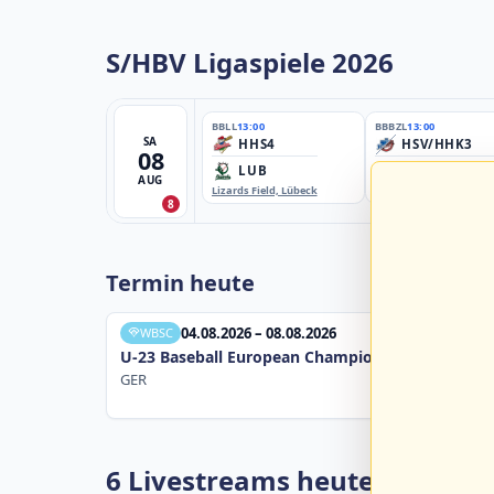
S/HBV Ligaspiele 2026
BBLL
13:00
BBBZL
13:00
SA
HHS4
HSV/HHK3
08
LUB
ELM
AUG
Lizards Field, Lübeck
EBE-Ballpark, Elmshorn
8
Termin heute
04.08.2026 – 08.08.2026
WBSC
U-23 Baseball European Championship B Pool 20
GER
6 Livestreams heute