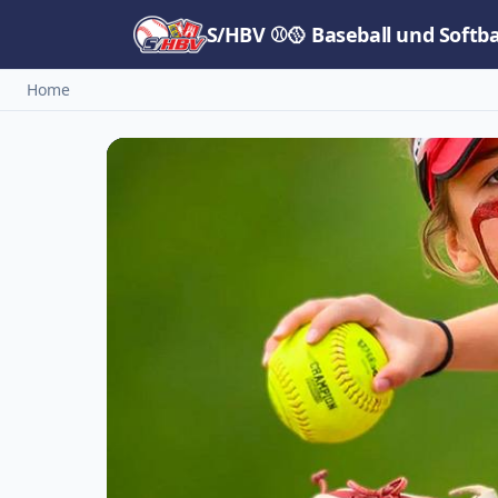
S/HBV ⚾🥎 Baseball und Softb
Home