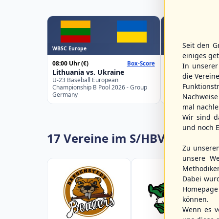
Seit den G
WBSC Europe
WBSC Europe
einiges ge
08:00 Uhr
(€)
08:00 Uhr
(€)
Box-Score
In unsere
Lithuania vs. Ukraine
Croatia vs. Gre
die Verein
U-23 Baseball European
U-23 Baseball Eur
Funktions
Championship B Pool 2026 - Group
Championship B Po
Germany
Spain
Nachweise 
mal nachle
Wir sind d
und noch E
17 Vereine im S/HBV
Zu unsere
unsere We
Methodike
Dabei wur
Homepage 
können.
Wenn es vo