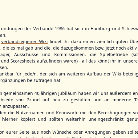
ründungen der Verbände 1986 hat sich in Hamburg und Schlesw
WBSC Europe
WBSC Europe
tan.
11:30 Uhr
(€)
12:00 Uhr
(€)
Box-Score
Box-Score
r
verbandseigenen Wiki
findet ihr dazu einen ziemlich guten Übe
ece
Switzerland vs. Israel
Poland vs. S
e, die es mal gab und die, die dazugekommen bzw. jetzt noch aktiv 
opean
U-23 Baseball European
U-23 Baseball E
träger, Ausschüsse und Kommissionen, die Spielbetriebe (so
ol 2026 - Group
Championship B Pool 2026 - Group
Championship B 
Spain
Germany
und Scoresheets aufzufinden waren) - all das könnt ihr in unsere
sen.
ankbar für Jede/n, der sich
am weiteren Aufbau der Wiki beteili
rgänzungen beizutragen hat.
m gemeinsamen 40jährigen Jubiläum haben wir uns außerdem ent
bseite von Grund auf neu zu gestalten und an moderne T
n anzupassen.
den die Nutzernamen und Kennworte mit den Berechtigungen von
hierher kopiert und sollten weiterhin uneingeschränkt genu
n eurer Seite aus noch Wünsche oder Anregungen geben sollte