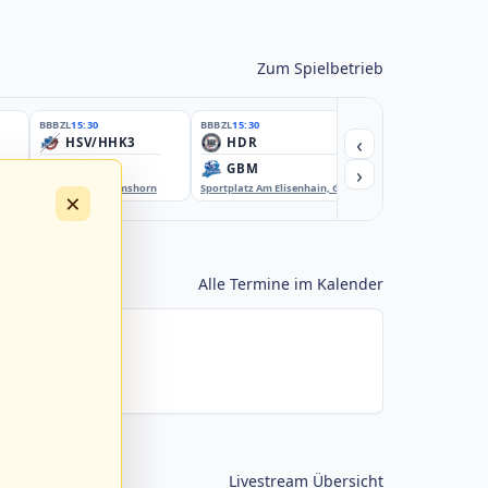
Zum Spielbetrieb
BBBZL
15:30
BBBZL
15:30
BBBZL
15:30
‹
HSV/HHK3
HDR
HWS2
›
ELM
GBM
KIL3
EBE-Ballpark, Elmshorn
Sportplatz Am Elisenhain, Greifswald-Eldena
Förde Ballpark (Kilia-Spor
×
Alle Termine im Kalender
Livestream Übersicht