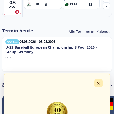
08
6
13
›
LUB
ELM
GB
AUG
8
Termin heute
Alle Termine im Kalender
04.08.2026 – 08.08.2026
WBSC
U-23 Baseball European Championship B Pool 2026 -
Group Germany
GER
×
8 Livestreams heute
Livestream Übersicht
0
0
WBSC Europe