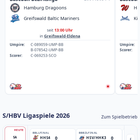
Hamburg Dragoons
Ho
Greifswald Baltic Mariners
Ki
seit
13:00 Uhr
in
Greifswald-Eldena
Umpire:
C-089059-UMP-BB
Umpire:
B-078542-UMP-BB
Scorer:
Scorer:
C-069253-SCO
S/HBV Ligaspiele 2026
Zum Spielbetrieb
HEUTE
BBLL
FINAL
BBBZL
FINAL
BBBZL
13:
‹
0
0
SA
HHS4
HSV/HHK3
HD