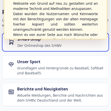
Webseite von Grund auf neu zu gestalten und an
moderne Technik und Methodiken anzupassen.
Portalbereiche
Dabei wurden die Nutzernamen und Kennworte
mit den Berechtigungen von der alten Homepage
Übersicht der Verbandsbereiche – wählen Sie einen Einstieg für
hierher kopiert und sollten weiterhin
weiterführende Informationen.
uneingeschränkt genutzt werden können.
Wenn es von eurer Seite aus noch Wünsche oder
S/HBV-Shop
Anregungen geben sollte, könnt ihr uns diese
gerne an die Verbandsadresse
info@shbvnet.de
Der Onlineshop des S/HBV
schicken.
Unser Sport
Grundlagen und Hintergründe zu Baseball, Softball
und Baseball5.
Berichte und Neuigkeiten
Aktuelle Meldungen, Berichte und Nachrichten aus
dem S/HBV, Deutschland und der Welt.