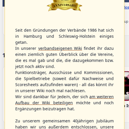
WBSC Europe
TOP 1
16:00 Uhr
(€)
Box-Sco
15:40 Uhr
(€)
Box-Score
Sweden vs. Germany
Spain vs. Israel
U-23 Baseball European
U-23 Baseball European
Championship B Pool 2026 - Group
Championship B Pool 2026 - Group
Germany
Seit den Gründungen der Verbände 1986 hat sich
Spain
in Hamburg und Schleswig-Holstein einiges
getan.
In unserer
verbandseigenen Wiki
findet ihr dazu
17 Vereine im S/HBV
einen ziemlich guten Überblick über die Vereine,
die es mal gab und die, die dazugekommen bzw.
jetzt noch aktiv sind.
Funktionsträger, Ausschüsse und Kommissionen,
die Spielbetriebe (soweit dafür Nachweise und
Scoresheets aufzufinden waren) - all das könnt ihr
in unserer Wiki noch mal nachlesen.
Wir sind dankbar für Jede/n, der sich
am weiteren
Aufbau der Wiki beteiligen
möchte und noch
Bargenstedt
Elmshorn Alligators
Fehmarn I
Ergänzungen beizutragen hat.
Beavers
Zu unserem gemeinsamen 40jährigen Jubiläum
haben wir uns außerdem entschlossen, unsere