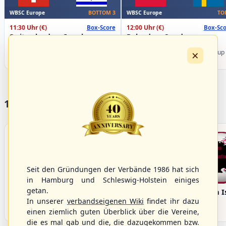
WBSC Europe
WBSC Europe
BOTTOM 3
TO
11:30 Uhr
(€)
12:00 Uhr
(€)
Box-Score
Box-Sco
Switzerland vs. Israel
Poland vs. Sweden
U-23 Baseball European
U-23 Baseball European
×
Championship B Pool 2026 - Group
Championship B Pool 2026 - Group
Spain
Germany
17 Vereine im S/HBV
Seit den Gründungen der Verbände 1986 hat sich
in Hamburg und Schleswig-Holstein einiges
getan.
Bargenstedt
Elmshorn Alligators
Fehmarn I
Beavers
In unserer
verbandseigenen Wiki
findet ihr dazu
einen ziemlich guten Überblick über die Vereine,
die es mal gab und die, die dazugekommen bzw.