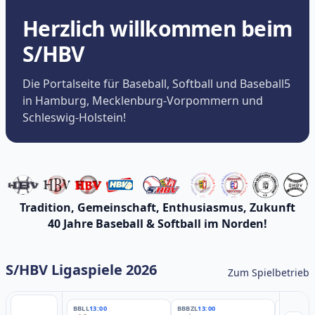
Herzlich willkommen beim
S/HBV
Die Portalseite für Baseball, Softball und Baseball5
in Hamburg, Mecklenburg-Vorpommern und
Schleswig-Holstein!
Tradition, Gemeinschaft, Enthusiasmus, Zukunft
40 Jahre Baseball & Softball im Norden!
S/HBV Ligaspiele 2026
Zum Spielbetrieb
BBLL
13:00
BBBZL
13:00
BBBZL
13: