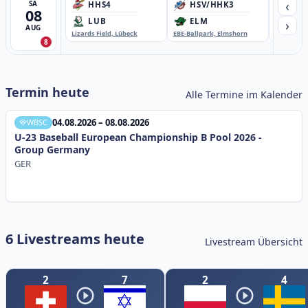
‹
SA
HHS4
HSV/HHK3
HD
08
›
LUB
ELM
GB
AUG
Lizards Field, Lübeck
EBE-Ballpark, Elmshorn
Sportplatz
8
Termin heute
Alle Termine im Kalender
04.08.2026 – 08.08.2026
WBSC
U-23 Baseball European Championship B Pool 2026 -
Group Germany
GER
6 Livestreams heute
Livestream Übersicht
2
7
2
4