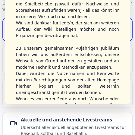
Übersicht der Verbandsbereiche – wählen Sie einen Einstieg für
die Spielbetriebe (soweit dafür Nachweise und
weiterführende Informationen.
Scoresheets aufzufinden waren) - all das könnt ihr
in unserer Wiki noch mal nachlesen.
Wir sind dankbar für Jede/n, der sich
am weiteren
S/HBV-Shop
Aufbau der Wiki beteiligen
möchte und noch
Der Onlineshop des S/HBV
Ergänzungen beizutragen hat.
Zu unserem gemeinsamen 40jährigen Jubiläum
Unser Sport
haben wir uns außerdem entschlossen, unsere
Webseite von Grund auf neu zu gestalten und an
Grundlagen und Hintergründe zu Baseball, Softball
moderne Technik und Methodiken anzupassen.
und Baseball5.
Dabei wurden die Nutzernamen und Kennworte
mit den Berechtigungen von der alten Homepage
hierher kopiert und sollten weiterhin
Berichte und Neuigkeiten
uneingeschränkt genutzt werden können.
Aktuelle Meldungen, Berichte und Nachrichten aus
Wenn es von eurer Seite aus noch Wünsche oder
dem S/HBV, Deutschland und der Welt.
Anregungen geben sollte, könnt ihr uns diese
gerne an die Verbandsadresse
info@shbvnet.de
schicken.
Aktuelle und anstehende Livestreams
Übersicht aller aktuell angebotenen Livestreams für
Baseball, Softball und Baseball5.