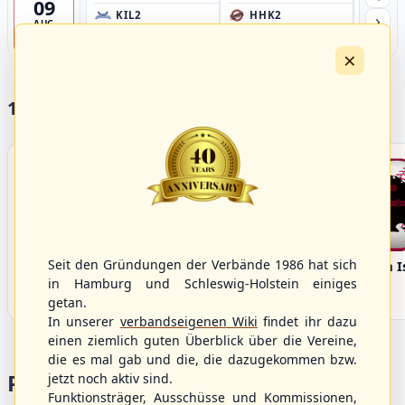
09
›
KIL2
HHK2
HH
AUG
Förde Ballpark (Kilia-Sportplätze), Kiel
Ballpark Langenhorst, Hamburg
Ballpark 
4
×
17 Vereine im S/HBV
Seit den Gründungen der Verbände 1986 hat sich
Bargenstedt
Elmshorn Alligators
Fehmarn I
Beavers
in Hamburg und Schleswig-Holstein einiges
getan.
In unserer
verbandseigenen Wiki
findet ihr dazu
einen ziemlich guten Überblick über die Vereine,
die es mal gab und die, die dazugekommen bzw.
Portalbereiche
jetzt noch aktiv sind.
Funktionsträger, Ausschüsse und Kommissionen,