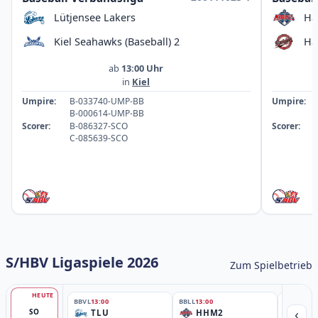
Lütjensee Lakers
Ha
Kiel Seahawks (Baseball) 2
Ha
ab
13:00 Uhr
in
Kiel
Umpire:
B-033740-UMP-BB
Umpire:
B-000614-UMP-BB
Scorer:
B-086327-SCO
Scorer:
C-085639-SCO
S/HBV Ligaspiele 2026
Zum Spielbetrieb
HEUTE
BBVL
13:00
BBLL
13:00
BBLL
15:30
‹
SO
TLU
HHM2
HH