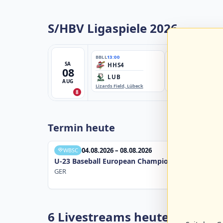
S/HBV Ligaspiele 2026
BBLL
13:00
BBBZL
13:00
SA
HHS4
HSV/HHK3
08
LUB
ELM
AUG
Lizards Field, Lübeck
EBE-Ballpark, Elmshorn
8
Termin heute
04.08.2026 – 08.08.2026
WBSC
U-23 Baseball European Championship B Pool 20
GER
6 Livestreams heute