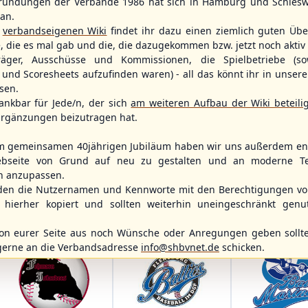
ründungen der Verbände 1986 hat sich in Hamburg und Schlesw
tan.
r
verbandseigenen Wiki
findet ihr dazu einen ziemlich guten Übe
2
e, die es mal gab und die, die dazugekommen bzw. jetzt noch aktiv 
träger, Ausschüsse und Kommissionen, die Spielbetriebe (so
WBSC Europe
WBSC Europe
und Scoresheets aufzufinden waren) - all das könnt ihr in unsere
TOP 2
sen.
11:30 Uhr
(€)
12:00 Uhr
(€)
Box-Score
Box-Score
Switzerland vs. Israel
Poland vs. S
ankbar für Jede/n, der sich
am weiteren Aufbau der Wiki beteili
ece
U-23 Baseball European
U-23 Baseball E
rgänzungen beizutragen hat.
opean
Championship B Pool 2026 - Group
Championship B 
ol 2026 - Group
Spain
Germany
m gemeinsamen 40jährigen Jubiläum haben wir uns außerdem ent
bseite von Grund auf neu zu gestalten und an moderne T
n anzupassen.
den die Nutzernamen und Kennworte mit den Berechtigungen von
hierher kopiert und sollten weiterhin uneingeschränkt genu
n eurer Seite aus noch Wünsche oder Anregungen geben sollte
gerne an die Verbandsadresse
info@shbvnet.de
schicken.