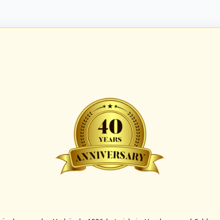
BBBZL
13:00
BBBZL
13:00
BBLL
15:30
HDR
HWS2
HHS4
GBM
KIL3
LUB
Sportplatz Am Elisenhain, Greifswald-Eldena
Förde Ballpark (Kilia-Sportplätze), Kiel
Lizards Field, Lübeck
26 - Group Germany