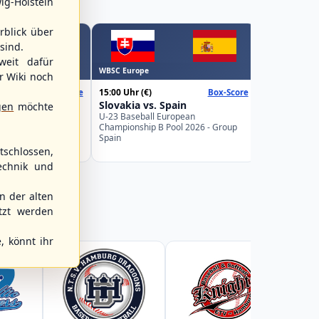
ig-Holstein
rblick über
sind.
WBSC Europe
weit dafür
WBSC Europe
r Wiki noch
16:00 Uhr
(€)
15:00 Uhr
(€)
Box-Score
Box-Score
Belgium v
weden
Slovakia vs. Spain
U-23 Basebal
gen
möchte
Championship
uropean
U-23 Baseball European
Germany
Pool 2026 - Group
Championship B Pool 2026 - Group
Spain
schlossen,
echnik und
 der alten
tzt werden
, könnt ihr