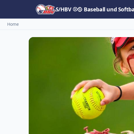
S/HBV ⚾🥎 Baseball und Softb
Home