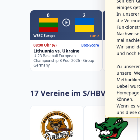
Seit den G
einiges ge
In unsere
0
2
0
die Verein
Funktions
Nachweise 
WBSC Europe
WBSC Europe
TOP 2
mal nachle
08:00 Uhr
(€)
08:00 Uhr
(€)
Box-Score
Wir sind d
Lithuania vs. Ukraine
Croatia vs. Gre
und noch E
U-23 Baseball European
U-23 Baseball Eur
Championship B Pool 2026 - Group
Championship B Po
Germany
Spain
Zu unsere
unsere We
Methodike
Dabei wur
17 Vereine im S/HBV
Homepage 
können.
Wenn es vo
uns diese 