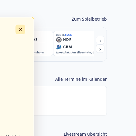
Zum Spielbetrieb
×
BBBZL
15:30
BBBZL
15:30
BBBZL
15:30
‹
HSV/HHK3
HDR
HWS2
›
ELM
GBM
KIL3
EBE-Ballpark, Elmshorn
Sportplatz Am Elisenhain, Greifswald-Eldena
Förde Ballpark (Kilia-Spor
Alle Termine im Kalender
Livestream Übersicht