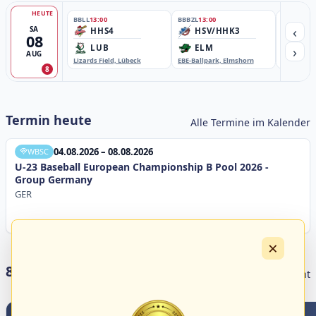
HEUTE
BBLL
13:00
BBBZL
13:00
BBBZL
13:
‹
SA
HHS4
HSV/HHK3
HD
08
›
LUB
ELM
GB
AUG
Lizards Field, Lübeck
EBE-Ballpark, Elmshorn
Sportplatz
8
Termin heute
Alle Termine im Kalender
04.08.2026 – 08.08.2026
WBSC
U-23 Baseball European Championship B Pool 2026 -
Group Germany
GER
×
8 Livestreams heute
Livestream Übersicht
3
0
2
5