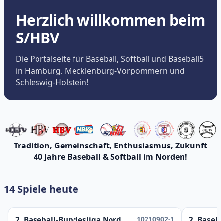
Herzlich willkommen beim
S/HBV
Die Portalseite für Baseball, Softball und Baseball5
in Hamburg, Mecklenburg-Vorpommern und
Schleswig-Holstein!
Tradition, Gemeinschaft, Enthusiasmus, Zukunft
40 Jahre Baseball & Softball im Norden!
14 Spiele heute
10210902-1
2. Baseball-Bundesliga Nord
2. Baseb