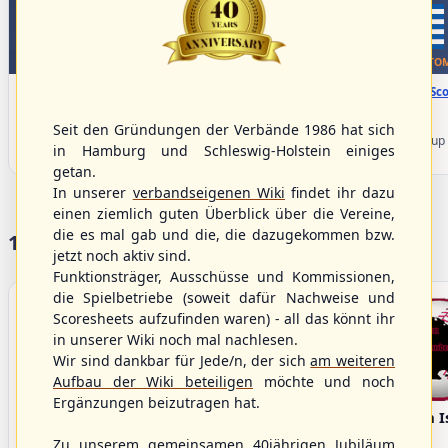
WBSC Europe
WBSC Europe
TOP 7
BOTTOM
08:00 Uhr
(€)
08:00 Uhr
(€)
Box-Score
Box-Sco
Denmark vs. Lithuania
Türkiye vs. Greece
U-23 Baseball European
U-23 Baseball European
Seit den Gründungen der Verbände 1986 hat sich
Championship B Pool 2026 - Group
Championship B Pool 2026 - Group
in Hamburg und Schleswig-Holstein einiges
Germany
Spain
getan.
In unserer
verbandseigenen Wiki
findet ihr dazu
einen ziemlich guten Überblick über die Vereine,
die es mal gab und die, die dazugekommen bzw.
17 Vereine im S/HBV
jetzt noch aktiv sind.
Funktionsträger, Ausschüsse und Kommissionen,
die Spielbetriebe (soweit dafür Nachweise und
Scoresheets aufzufinden waren) - all das könnt ihr
in unserer Wiki noch mal nachlesen.
Wir sind dankbar für Jede/n, der sich
am weiteren
Aufbau der Wiki beteiligen
möchte und noch
Ergänzungen beizutragen hat.
Bargenstedt
Elmshorn Alligators
Fehmarn I
Beavers
Zu unserem gemeinsamen 40jährigen Jubiläum