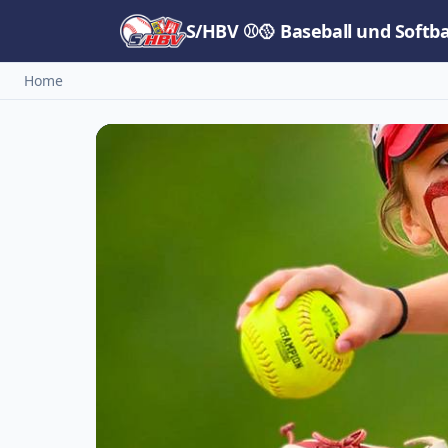
S/HBV ⚾🥎 Baseball und Softb
Home