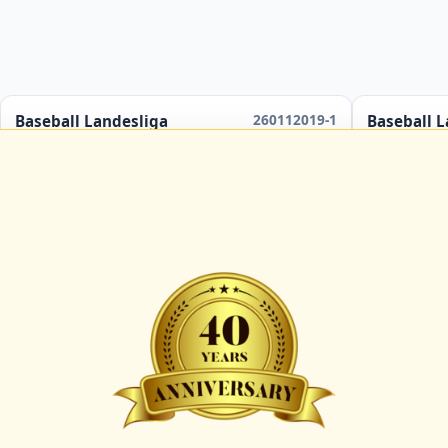
260112019-1
Baseball Landesliga
Baseball L
Hamburg Marines 2
Hamb
Hamburg Knights 2
Hamb
ab
13:00 Uhr
in
Hamburg
Umpire:
C-091912-UMP-BB
Umpire:
C-
B-044115-UMP-BB
B-
Scorer:
A-069201-SCO
Scorer:
A-