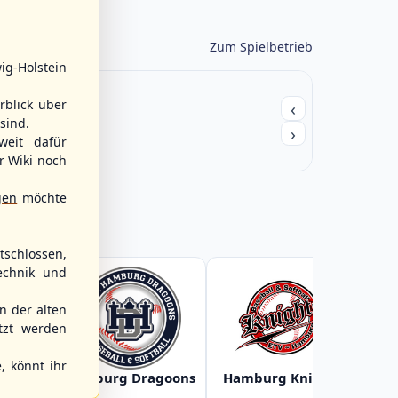
Zum Spielbetrieb
ig-Holstein
rblick über
‹
sind.
›
weit dafür
r Wiki noch
gen
möchte
schlossen,
echnik und
 der alten
tzt werden
, könnt ihr
Baltic
Hamburg Dragoons
Hamburg Knights
Ha
s