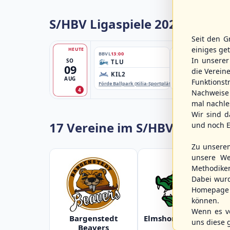
S/HBV Ligaspiele 2026
Seit den G
einiges ge
HEUTE
BBVL
13:00
BBLL
13:00
In unsere
SO
TLU
HHM2
09
die Verein
KIL2
HHK2
AUG
Funktions
Förde Ballpark (Kilia-Sportplätze), Kiel
Ballpark Langenhorst
4
Nachweise 
mal nachle
Wir sind d
17 Vereine im S/HBV
und noch E
Zu unsere
unsere We
Methodike
Dabei wur
Homepage 
können.
Wenn es vo
Bargenstedt
Elmshorn Alligators
uns diese 
Beavers