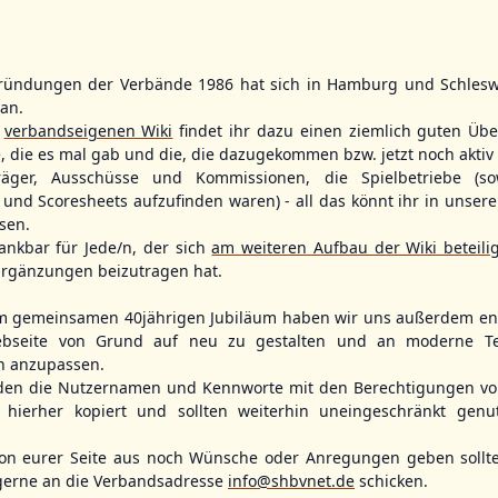
ründungen der Verbände 1986 hat sich in Hamburg und Schlesw
tan.
BBLL
15:30
BBVL
16:30
r
verbandseigenen Wiki
findet ihr dazu einen ziemlich guten Übe
HHM2
TLU
e, die es mal gab und die, die dazugekommen bzw. jetzt noch aktiv 
HHK2
KIL2
träger, Ausschüsse und Kommissionen, die Spielbetriebe (so
, Hamburg
Ballpark Langenhorst, Hamburg
Förde Ballpark (Kilia-Sportplätze), Kiel
und Scoresheets aufzufinden waren) - all das könnt ihr in unsere
sen.
ankbar für Jede/n, der sich
am weiteren Aufbau der Wiki beteili
rgänzungen beizutragen hat.
m gemeinsamen 40jährigen Jubiläum haben wir uns außerdem ent
bseite von Grund auf neu zu gestalten und an moderne T
n anzupassen.
den die Nutzernamen und Kennworte mit den Berechtigungen von
hierher kopiert und sollten weiterhin uneingeschränkt genu
n eurer Seite aus noch Wünsche oder Anregungen geben sollte
Fehmarn Islanders
Flensburg Baltics
Greifswald 
gerne an die Verbandsadresse
info@shbvnet.de
schicken.
Mariner