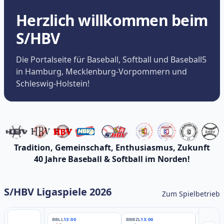
Herzlich willkommen beim
S/HBV
Die Portalseite für Baseball, Softball und Baseball5
in Hamburg, Mecklenburg-Vorpommern und
Schleswig-Holstein!
Tradition, Gemeinschaft, Enthusiasmus, Zukunft
40 Jahre Baseball & Softball im Norden!
S/HBV Ligaspiele 2026
Zum Spielbetrieb
BBLL
13:00
BBBZL
13:00
BBBZL
13: