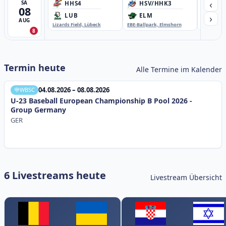
‹
SA
HHS4
HSV/HHK3
HD
08
›
LUB
ELM
GB
AUG
Lizards Field, Lübeck
EBE-Ballpark, Elmshorn
Sportplatz
8
Termin heute
Alle Termine im Kalender
04.08.2026 – 08.08.2026
WBSC
U-23 Baseball European Championship B Pool 2026 -
Group Germany
GER
6 Livestreams heute
Livestream Übersicht