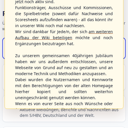
jetzt noch aktiv sind.
Funktionsträger, Ausschüsse und Kommissionen,
Portalbereiche
die Spielbetriebe (soweit dafür Nachweise und
Scoresheets aufzufinden waren) - all das könnt ihr
Übersicht der Verbandsbereiche – wählen Sie einen Einstieg für
in unserer Wiki noch mal nachlesen.
weiterführende Informationen.
Wir sind dankbar für Jede/n, der sich
am weiteren
Aufbau der Wiki beteiligen
möchte und noch
Ergänzungen beizutragen hat.
S/HBV-Shop
Der Onlineshop des S/HBV
Zu unserem gemeinsamen 40jährigen Jubiläum
haben wir uns außerdem entschlossen, unsere
Webseite von Grund auf neu zu gestalten und an
Unser Sport
moderne Technik und Methodiken anzupassen.
Grundlagen und Hintergründe zu Baseball, Softball
Dabei wurden die Nutzernamen und Kennworte
und Baseball5.
mit den Berechtigungen von der alten Homepage
hierher kopiert und sollten weiterhin
uneingeschränkt genutzt werden können.
Berichte und Neuigkeiten
Wenn es von eurer Seite aus noch Wünsche oder
Anregungen geben sollte, könnt ihr uns diese
Aktuelle Meldungen, Berichte und Nachrichten aus
dem S/HBV, Deutschland und der Welt.
gerne an die Verbandsadresse
info@shbvnet.de
schicken.