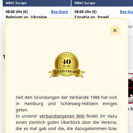
WBSC Europe
WBSC Europe
08:00 Uhr
(€)
08:00 Uhr
(€)
Box-Score
Box-Sco
Belgium vs. Ukraine
Croatia vs. Israel
U-23 Baseball European
U-23 Baseball European
Championship B Pool 2026 - Group
Championship B Pool 2026 - Group
×
Germany
Spain
17 Vereine im S/HBV
Seit den Gründungen der Verbände 1986 hat sich
in Hamburg und Schleswig-Holstein einiges
Bargenstedt
Elmshorn Alligators
Fehmarn I
getan.
Beavers
In unserer
verbandseigenen Wiki
findet ihr dazu
einen ziemlich guten Überblick über die Vereine,
die es mal gab und die, die dazugekommen bzw.