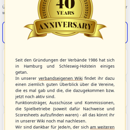
Übersicht der Verbandsbereiche – wählen Sie einen Einstieg für
weiterführende Informationen.
S/HBV-Shop
Der Onlineshop des S/HBV
Unser Sport
Seit den Gründungen der Verbände 1986 hat sich
Grundlagen und Hintergründe zu Baseball, Softball
in Hamburg und Schleswig-Holstein einiges
und Baseball5.
getan.
In unserer
verbandseigenen Wiki
findet ihr dazu
einen ziemlich guten Überblick über die Vereine,
Berichte und Neuigkeiten
die es mal gab und die, die dazugekommen bzw.
Aktuelle Meldungen, Berichte und Nachrichten aus
jetzt noch aktiv sind.
dem S/HBV, Deutschland und der Welt.
Funktionsträger, Ausschüsse und Kommissionen,
die Spielbetriebe (soweit dafür Nachweise und
Scoresheets aufzufinden waren) - all das könnt ihr
Aktuelle und anstehende Livestreams
in unserer Wiki noch mal nachlesen.
Übersicht aller aktuell angebotenen Livestreams für
Wir sind dankbar für Jede/n, der sich
am weiteren