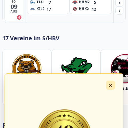
‹
7
5
SO
TLU
HHM2
HH
09
17
12
›
KIL2
HHK2
HH
AUG
4
17 Vereine im S/HBV
×
Bargenstedt
Elmshorn Alligators
Fehmarn I
Beavers
Portalbereiche