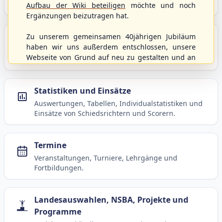
Baseball, Softball und Baseball5.
Aufbau der Wiki beteiligen
möchte und noch
Ergänzungen beizutragen hat.
Spielbetrieb
Zu unserem gemeinsamen 40jährigen Jubiläum
haben wir uns außerdem entschlossen, unsere
Ligen, Spielpläne, Statistiken und Informationen
Webseite von Grund auf neu zu gestalten und an
zum laufenden Spielbetrieb.
moderne Technik und Methodiken anzupassen.
Dabei wurden die Nutzernamen und Kennworte
mit den Berechtigungen von der alten Homepage
Statistiken und Einsätze
hierher kopiert und sollten weiterhin
Auswertungen, Tabellen, Individualstatistiken und
uneingeschränkt genutzt werden können.
Einsätze von Schiedsrichtern und Scorern.
Wenn es von eurer Seite aus noch Wünsche oder
Anregungen geben sollte, könnt ihr uns diese
gerne an die Verbandsadresse
info@shbvnet.de
Termine
schicken.
Veranstaltungen, Turniere, Lehrgänge und
Fortbildungen.
Landesauswahlen, NSBA, Projekte und
Programme