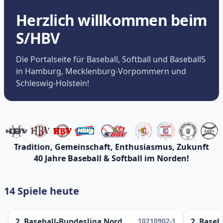
Herzlich willkommen beim
S/HBV
Die Portalseite für Baseball, Softball und Baseball5
in Hamburg, Mecklenburg-Vorpommern und
Schleswig-Holstein!
Tradition, Gemeinschaft, Enthusiasmus, Zukunft
40 Jahre Baseball & Softball im Norden!
14 Spiele heute
10210902-1
2. Baseball-Bundesliga Nord
2. Baseb