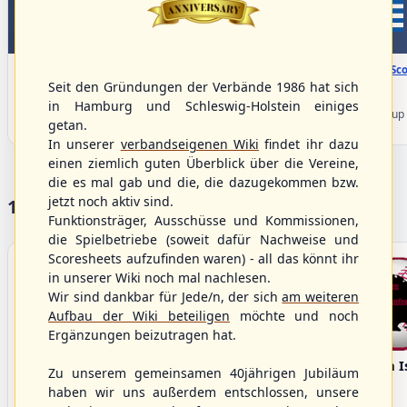
WBSC Europe
WBSC Europe
08:00 Uhr
(€)
08:00 Uhr
(€)
Box-Score
Box-Sco
Denmark vs. Lithuania
Türkiye vs. Greece
Seit den Gründungen der Verbände 1986 hat sich
U-23 Baseball European
U-23 Baseball European
in Hamburg und Schleswig-Holstein einiges
Championship B Pool 2026 - Group
Championship B Pool 2026 - Group
getan.
Germany
Spain
In unserer
verbandseigenen Wiki
findet ihr dazu
einen ziemlich guten Überblick über die Vereine,
die es mal gab und die, die dazugekommen bzw.
jetzt noch aktiv sind.
17 Vereine im S/HBV
Funktionsträger, Ausschüsse und Kommissionen,
die Spielbetriebe (soweit dafür Nachweise und
Scoresheets aufzufinden waren) - all das könnt ihr
in unserer Wiki noch mal nachlesen.
Wir sind dankbar für Jede/n, der sich
am weiteren
Aufbau der Wiki beteiligen
möchte und noch
Ergänzungen beizutragen hat.
Bargenstedt
Elmshorn Alligators
Fehmarn I
Zu unserem gemeinsamen 40jährigen Jubiläum
Beavers
haben wir uns außerdem entschlossen, unsere