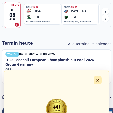
HEUTE
BBLL
13:00
BBBZL
13:00
BBBZL
13:
‹
SA
HHS4
HSV/HHK3
HD
08
›
LUB
ELM
GB
AUG
Lizards Field, Lübeck
EBE-Ballpark, Elmshorn
Sportplatz
8
Termin heute
Alle Termine im Kalender
04.08.2026 – 08.08.2026
WBSC
U-23 Baseball European Championship B Pool 2026 -
Group Germany
GER
×
8 Livestreams heute
Livestream Übersicht