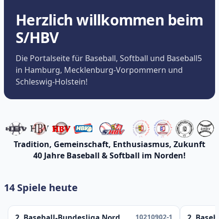
Herzlich willkommen beim
S/HBV
Die Portalseite für Baseball, Softball und Baseball5
in Hamburg, Mecklenburg-Vorpommern und
Schleswig-Holstein!
Tradition, Gemeinschaft, Enthusiasmus, Zukunft
40 Jahre Baseball & Softball im Norden!
14 Spiele heute
10210902-1
2. Baseball-Bundesliga Nord
2. Baseb