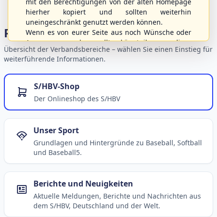
mit den Berechtigungen von der alten Homepage
hierher kopiert und sollten weiterhin
uneingeschränkt genutzt werden können.
Portalbereiche
Wenn es von eurer Seite aus noch Wünsche oder
Anregungen geben sollte, könnt ihr uns diese
Übersicht der Verbandsbereiche – wählen Sie einen Einstieg für
gerne an die Verbandsadresse
info@shbvnet.de
weiterführende Informationen.
schicken.
S/HBV-Shop
Der Onlineshop des S/HBV
Unser Sport
Grundlagen und Hintergründe zu Baseball, Softball
und Baseball5.
Berichte und Neuigkeiten
Aktuelle Meldungen, Berichte und Nachrichten aus
dem S/HBV, Deutschland und der Welt.