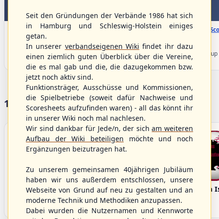
Seit den Gründungen der Verbände 1986 hat sich
WBSC Europe
WBSC Europe
in Hamburg und Schleswig-Holstein einiges
08:00 Uhr
(€)
08:00 Uhr
(€)
Box-Score
Box-Sco
getan.
Denmark vs. Lithuania
Türkiye vs. Greece
In unserer
verbandseigenen Wiki
findet ihr dazu
U-23 Baseball European
U-23 Baseball European
Championship B Pool 2026 - Group
Championship B Pool 2026 - Group
einen ziemlich guten Überblick über die Vereine,
Germany
Spain
die es mal gab und die, die dazugekommen bzw.
jetzt noch aktiv sind.
Funktionsträger, Ausschüsse und Kommissionen,
die Spielbetriebe (soweit dafür Nachweise und
17 Vereine im S/HBV
Scoresheets aufzufinden waren) - all das könnt ihr
in unserer Wiki noch mal nachlesen.
Wir sind dankbar für Jede/n, der sich
am weiteren
Aufbau der Wiki beteiligen
möchte und noch
Ergänzungen beizutragen hat.
Zu unserem gemeinsamen 40jährigen Jubiläum
haben wir uns außerdem entschlossen, unsere
Bargenstedt
Elmshorn Alligators
Fehmarn I
Webseite von Grund auf neu zu gestalten und an
Beavers
moderne Technik und Methodiken anzupassen.
Dabei wurden die Nutzernamen und Kennworte