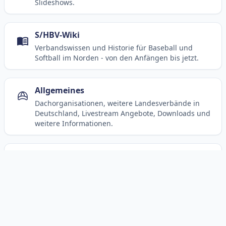
Slideshows.
S/HBV-Wiki
Verbandswissen und Historie für Baseball und
Softball im Norden - von den Anfängen bis jetzt.
Allgemeines
Dachorganisationen, weitere Landesverbände in
Deutschland, Livestream Angebote, Downloads und
weitere Informationen.
Social Media
Kanäle und Beiträge des S/HBV in sozialen
Netzwerken.
© 2003-2026 SHBV e.V. (HBr)
Kontakt
Impressum