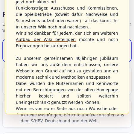
jetzt noch aktiv sind.
Funktionsträger, Ausschüsse und Kommissionen,
Portalbereiche
die Spielbetriebe (soweit dafür Nachweise und
Scoresheets aufzufinden waren) - all das könnt ihr
Übersicht der Verbandsbereiche – wählen Sie einen Einstieg für
in unserer Wiki noch mal nachlesen.
weiterführende Informationen.
Wir sind dankbar für Jede/n, der sich
am weiteren
Aufbau der Wiki beteiligen
möchte und noch
Ergänzungen beizutragen hat.
S/HBV-Shop
Der Onlineshop des S/HBV
Zu unserem gemeinsamen 40jährigen Jubiläum
haben wir uns außerdem entschlossen, unsere
Webseite von Grund auf neu zu gestalten und an
Unser Sport
moderne Technik und Methodiken anzupassen.
Grundlagen und Hintergründe zu Baseball, Softball
Dabei wurden die Nutzernamen und Kennworte
und Baseball5.
mit den Berechtigungen von der alten Homepage
hierher kopiert und sollten weiterhin
uneingeschränkt genutzt werden können.
Berichte und Neuigkeiten
Wenn es von eurer Seite aus noch Wünsche oder
Anregungen geben sollte, könnt ihr uns diese
Aktuelle Meldungen, Berichte und Nachrichten aus
dem S/HBV, Deutschland und der Welt.
gerne an die Verbandsadresse
info@shbvnet.de
schicken.