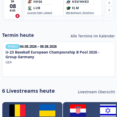
‹
SA
HHS4
HSV/HHK3
HD
08
›
LUB
ELM
GB
AUG
Lizards Field, Lübeck
EBE-Ballpark, Elmshorn
Sportplatz
8
Termin heute
Alle Termine im Kalender
04.08.2026 – 08.08.2026
WBSC
U-23 Baseball European Championship B Pool 2026 -
Group Germany
GER
6 Livestreams heute
Livestream Übersicht