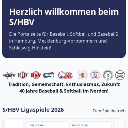
Herzlich willkommen beim
S/HBV
Die Portalseite für Baseball, Softball und Baseball5
in Hamburg, Mecklenburg-Vorpommern und
Schleswig-Holstein!
Tradition, Gemeinschaft, Enthusiasmus, Zukunft
40 Jahre Baseball & Softball im Norden!
S/HBV Ligaspiele 2026
Zum Spielbetrieb
BBLL
13:00
BBBZL
13:00
BBBZL
13: