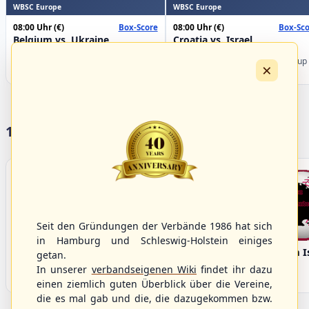
WBSC Europe
WBSC Europe
08:00 Uhr
(€)
08:00 Uhr
(€)
Box-Score
Box-Sco
Belgium vs. Ukraine
Croatia vs. Israel
U-23 Baseball European
U-23 Baseball European
Championship B Pool 2026 - Group
Championship B Pool 2026 - Group
×
Germany
Spain
17 Vereine im S/HBV
Seit den Gründungen der Verbände 1986 hat sich
in Hamburg und Schleswig-Holstein einiges
Bargenstedt
Elmshorn Alligators
Fehmarn I
getan.
Beavers
In unserer
verbandseigenen Wiki
findet ihr dazu
einen ziemlich guten Überblick über die Vereine,
die es mal gab und die, die dazugekommen bzw.