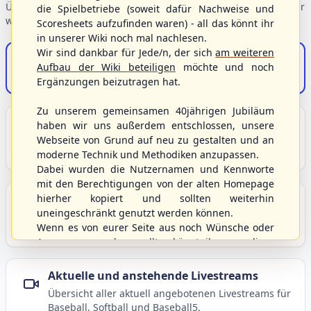
Übersicht der Verbandsbereiche – wählen Sie einen Einstieg für
die Spielbetriebe (soweit dafür Nachweise und
weiterführende Informationen.
Scoresheets aufzufinden waren) - all das könnt ihr
in unserer Wiki noch mal nachlesen.
Wir sind dankbar für Jede/n, der sich
am weiteren
S/HBV-Shop
Aufbau der Wiki beteiligen
möchte und noch
Der Onlineshop des S/HBV
Ergänzungen beizutragen hat.
Zu unserem gemeinsamen 40jährigen Jubiläum
Unser Sport
haben wir uns außerdem entschlossen, unsere
Webseite von Grund auf neu zu gestalten und an
Grundlagen und Hintergründe zu Baseball, Softball
moderne Technik und Methodiken anzupassen.
und Baseball5.
Dabei wurden die Nutzernamen und Kennworte
mit den Berechtigungen von der alten Homepage
hierher kopiert und sollten weiterhin
Berichte und Neuigkeiten
uneingeschränkt genutzt werden können.
Aktuelle Meldungen, Berichte und Nachrichten aus
Wenn es von eurer Seite aus noch Wünsche oder
dem S/HBV, Deutschland und der Welt.
Anregungen geben sollte, könnt ihr uns diese
gerne an die Verbandsadresse
info@shbvnet.de
schicken.
Aktuelle und anstehende Livestreams
Übersicht aller aktuell angebotenen Livestreams für
Baseball, Softball und Baseball5.