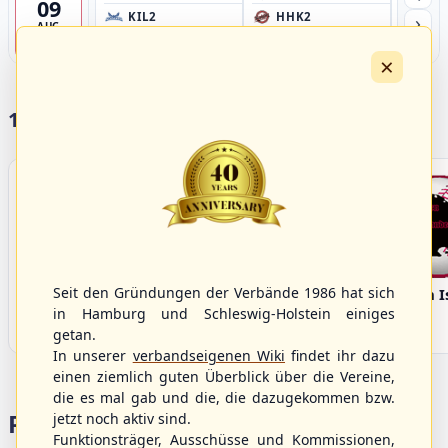
09
›
KIL2
HHK2
HH
AUG
Förde Ballpark (Kilia-Sportplätze), Kiel
Ballpark Langenhorst, Hamburg
Ballpark 
4
×
17 Vereine im S/HBV
Seit den Gründungen der Verbände 1986 hat sich
Bargenstedt
Elmshorn Alligators
Fehmarn I
Beavers
in Hamburg und Schleswig-Holstein einiges
getan.
In unserer
verbandseigenen Wiki
findet ihr dazu
einen ziemlich guten Überblick über die Vereine,
die es mal gab und die, die dazugekommen bzw.
Portalbereiche
jetzt noch aktiv sind.
Funktionsträger, Ausschüsse und Kommissionen,