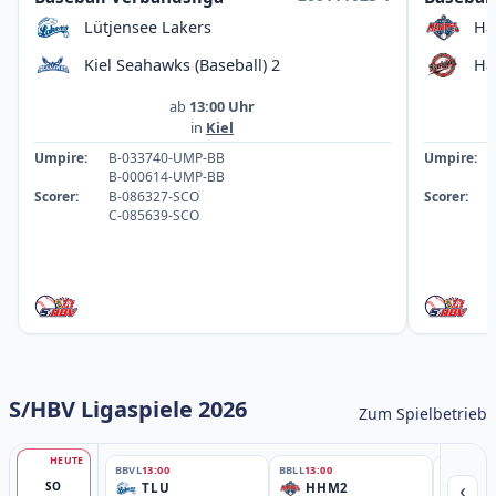
Lütjensee Lakers
Ha
Kiel Seahawks (Baseball) 2
Ha
ab
13:00 Uhr
in
Kiel
Umpire:
B-033740-UMP-BB
Umpire:
B-000614-UMP-BB
Scorer:
B-086327-SCO
Scorer:
C-085639-SCO
S/HBV Ligaspiele 2026
Zum Spielbetrieb
HEUTE
BBVL
13:00
BBLL
13:00
BBLL
15:30
‹
SO
TLU
HHM2
HH