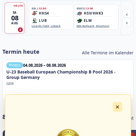
HEUTE
BBLL
13:00
BBBZL
13:00
BBBZL
13:
‹
SA
HHS4
HSV/HHK3
HD
08
›
LUB
ELM
GB
AUG
Lizards Field, Lübeck
EBE-Ballpark, Elmshorn
Sportplatz
8
Termin heute
Alle Termine im Kalender
04.08.2026 – 08.08.2026
WBSC
U-23 Baseball European Championship B Pool 2026 -
Group Germany
GER
×
8 Livestreams heute
Livestream Übersicht
3
11