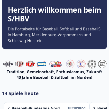
Herzlich willkommen beim
S/HBV
Die Portalseite für Baseball, Softball und Baseball5
in Hamburg, Mecklenburg-Vorpommern und
Schleswig-Holstein!
Tradition, Gemeinschaft, Enthusiasmus, Zukunft
40 Jahre Baseball & Softball im Norden!
14 Spiele heute
10210902-1
2. Baseball-Bundesliga Nord
2. Baseb