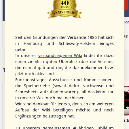
WBSC Europe
WBSC Europe
BOTTOM 6
11:30 Uhr
(€)
Box-Sco
08:00 Uhr
(€)
Box-Score
Slovakia vs. Switzerland
Türkiye vs. Greece
U-23 Baseball European
U-23 Baseball European
Championship B Pool 2026 - Group
Seit den Gründungen der Verbände 1986 hat sich
Championship B Pool 2026 - Group
Spain
in Hamburg und Schleswig-Holstein einiges
Spain
getan.
In unserer
verbandseigenen Wiki
findet ihr dazu
einen ziemlich guten Überblick über die Vereine,
die es mal gab und die, die dazugekommen bzw.
17 Vereine im S/HBV
jetzt noch aktiv sind.
Funktionsträger, Ausschüsse und Kommissionen,
die Spielbetriebe (soweit dafür Nachweise und
Scoresheets aufzufinden waren) - all das könnt ihr
in unserer Wiki noch mal nachlesen.
Wir sind dankbar für Jede/n, der sich
am weiteren
Aufbau der Wiki beteiligen
möchte und noch
Ergänzungen beizutragen hat.
Bargenstedt
Elmshorn Alligators
Fehmarn I
Beavers
Zu unserem gemeinsamen 40jährigen Jubiläum