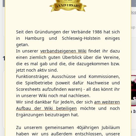
WBSC Europe
WBSC Europe
(F)
16:00 Uhr
(€)
15:40 Uhr
(€)
Box-Score
Box-Sco
Sweden vs. Germany
Spain vs. Israel
U-23 Baseball European
U-23 Baseball European
Championship B Pool 2026 - Group
Championship B Pool 2026 - Group
Seit den Gründungen der Verbände 1986 hat sich
Germany
Spain
in Hamburg und Schleswig-Holstein einiges
getan.
In unserer
verbandseigenen Wiki
findet ihr dazu
17 Vereine im S/HBV
einen ziemlich guten Überblick über die Vereine,
die es mal gab und die, die dazugekommen bzw.
jetzt noch aktiv sind.
Funktionsträger, Ausschüsse und Kommissionen,
die Spielbetriebe (soweit dafür Nachweise und
Scoresheets aufzufinden waren) - all das könnt ihr
in unserer Wiki noch mal nachlesen.
Wir sind dankbar für Jede/n, der sich
am weiteren
Aufbau der Wiki beteiligen
möchte und noch
Bargenstedt
Elmshorn Alligators
Fehmarn I
Ergänzungen beizutragen hat.
Beavers
Zu unserem gemeinsamen 40jährigen Jubiläum
haben wir uns außerdem entschlossen, unsere