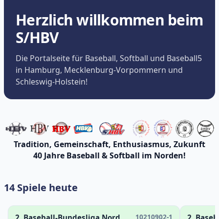
Herzlich willkommen beim
S/HBV
Die Portalseite für Baseball, Softball und Baseball5
in Hamburg, Mecklenburg-Vorpommern und
Schleswig-Holstein!
Tradition, Gemeinschaft, Enthusiasmus, Zukunft
40 Jahre Baseball & Softball im Norden!
14 Spiele heute
10210902-1
2. Baseball-Bundesliga Nord
2. Baseb