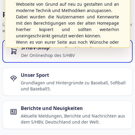
Webseite von Grund auf neu zu gestalten und an
moderne Technik und Methodiken anzupassen.
Portalbereiche
Dabei wurden die Nutzernamen und Kennworte
mit den Berechtigungen von der alten Homepage
Übersicht der Verbandsbereiche – wählen Sie einen Einstieg für
hierher kopiert und sollten weiterhin
weiterführende Informationen.
uneingeschränkt genutzt werden können.
Wenn es von eurer Seite aus noch Wünsche oder
S/HBV-Shop
Anregungen geben sollte, könnt ihr uns diese
gerne an die Verbandsadresse
info@shbvnet.de
Der Onlineshop des S/HBV
schicken.
Unser Sport
Grundlagen und Hintergründe zu Baseball, Softball
und Baseball5.
Berichte und Neuigkeiten
Aktuelle Meldungen, Berichte und Nachrichten aus
dem S/HBV, Deutschland und der Welt.