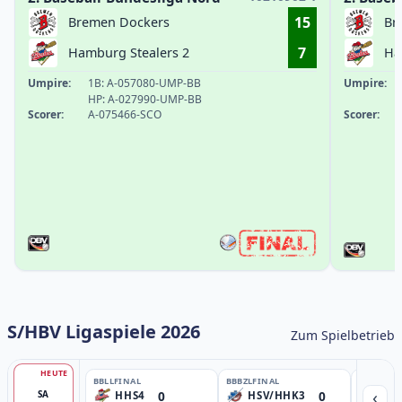
15
Bremen Dockers
Br
7
Hamburg Stealers 2
Ha
Umpire:
1B: A-057080-UMP-BB
Umpire:
HP: A-027990-UMP-BB
Scorer:
A-075466-SCO
Scorer:
S/HBV Ligaspiele 2026
Zum Spielbetrieb
HEUTE
BBLL
FINAL
BBBZL
FINAL
BBBZL
13:
‹
0
0
SA
HHS4
HSV/HHK3
HD