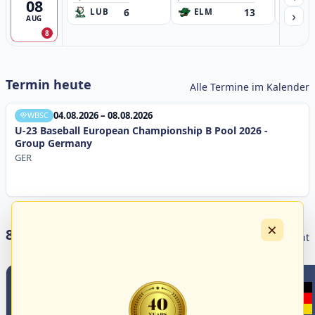
08
6
13
›
LUB
ELM
GB
AUG
8
Termin heute
Alle Termine im Kalender
04.08.2026 – 08.08.2026
WBSC
U-23 Baseball European Championship B Pool 2026 -
Group Germany
GER
×
8 Livestreams heute
Livestream Übersicht
7
3
1
2