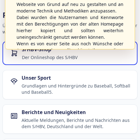
Webseite von Grund auf neu zu gestalten und an
moderne Technik und Methodiken anzupassen.
Portalbereiche
Dabei wurden die Nutzernamen und Kennworte
mit den Berechtigungen von der alten Homepage
Übersicht der Verbandsbereiche – wählen Sie einen Einstieg für
hierher kopiert und sollten weiterhin
weiterführende Informationen.
uneingeschränkt genutzt werden können.
Wenn es von eurer Seite aus noch Wünsche oder
S/HBV-Shop
Anregungen geben sollte, könnt ihr uns diese
gerne an die Verbandsadresse
info@shbvnet.de
Der Onlineshop des S/HBV
schicken.
Unser Sport
Grundlagen und Hintergründe zu Baseball, Softball
und Baseball5.
Berichte und Neuigkeiten
Aktuelle Meldungen, Berichte und Nachrichten aus
dem S/HBV, Deutschland und der Welt.