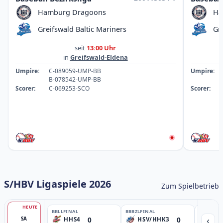
Hamburg Dragoons
Ha
Greifswald Baltic Mariners
Gr
seit
13:00 Uhr
in
Greifswald-Eldena
Umpire:
C-089059-UMP-BB
Umpire:
B-078542-UMP-BB
Scorer:
C-069253-SCO
Scorer:
S/HBV Ligaspiele 2026
Zum Spielbetrieb
HEUTE
BBLL
FINAL
BBBZL
FINAL
BBBZL
13:
‹
0
0
SA
HHS4
HSV/HHK3
HD