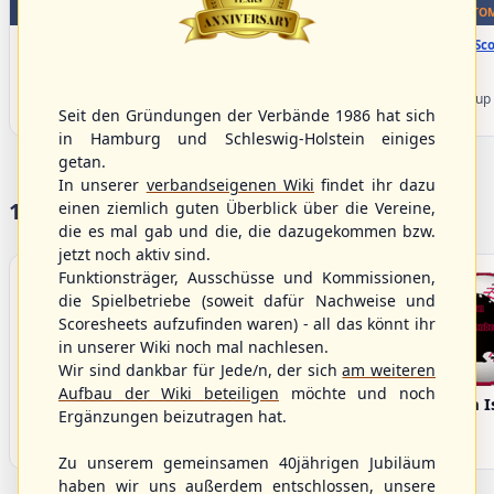
WBSC Europe
WBSC Europe
TOP 5
BOTTOM
15:40 Uhr
(€)
16:00 Uhr
(€)
Box-Score
Box-Sco
Spain vs. Israel
Sweden vs. Germany
U-23 Baseball European
U-23 Baseball European
Championship B Pool 2026 - Group
Championship B Pool 2026 - Group
Seit den Gründungen der Verbände 1986 hat sich
Spain
Germany
in Hamburg und Schleswig-Holstein einiges
getan.
In unserer
verbandseigenen Wiki
findet ihr dazu
17 Vereine im S/HBV
einen ziemlich guten Überblick über die Vereine,
die es mal gab und die, die dazugekommen bzw.
jetzt noch aktiv sind.
Funktionsträger, Ausschüsse und Kommissionen,
die Spielbetriebe (soweit dafür Nachweise und
Scoresheets aufzufinden waren) - all das könnt ihr
in unserer Wiki noch mal nachlesen.
Wir sind dankbar für Jede/n, der sich
am weiteren
Aufbau der Wiki beteiligen
möchte und noch
Bargenstedt
Elmshorn Alligators
Fehmarn I
Ergänzungen beizutragen hat.
Beavers
Zu unserem gemeinsamen 40jährigen Jubiläum
haben wir uns außerdem entschlossen, unsere