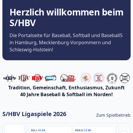
Herzlich willkommen beim
S/HBV
Die Portalseite für Baseball, Softball und Baseball5
in Hamburg, Mecklenburg-Vorpommern und
Schleswig-Holstein!
Tradition, Gemeinschaft, Enthusiasmus, Zukunft
40 Jahre Baseball & Softball im Norden!
S/HBV Ligaspiele 2026
Zum Spielbetrieb
BBLL
13:00
BBBZL
13:00
BBBZL
13: