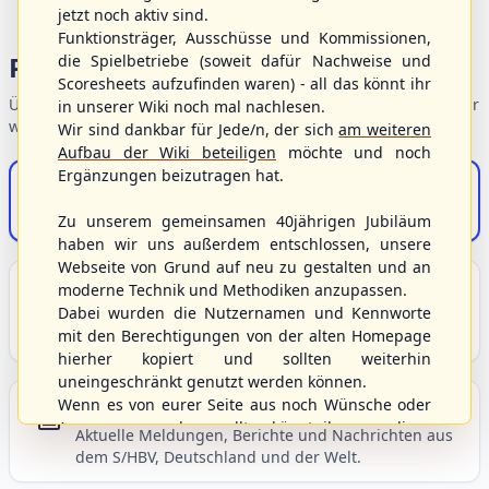
jetzt noch aktiv sind.
Funktionsträger, Ausschüsse und Kommissionen,
Portalbereiche
die Spielbetriebe (soweit dafür Nachweise und
Scoresheets aufzufinden waren) - all das könnt ihr
Übersicht der Verbandsbereiche – wählen Sie einen Einstieg für
in unserer Wiki noch mal nachlesen.
weiterführende Informationen.
Wir sind dankbar für Jede/n, der sich
am weiteren
Aufbau der Wiki beteiligen
möchte und noch
Ergänzungen beizutragen hat.
S/HBV-Shop
Der Onlineshop des S/HBV
Zu unserem gemeinsamen 40jährigen Jubiläum
haben wir uns außerdem entschlossen, unsere
Webseite von Grund auf neu zu gestalten und an
Unser Sport
moderne Technik und Methodiken anzupassen.
Dabei wurden die Nutzernamen und Kennworte
Grundlagen und Hintergründe zu Baseball, Softball
mit den Berechtigungen von der alten Homepage
und Baseball5.
hierher kopiert und sollten weiterhin
uneingeschränkt genutzt werden können.
Wenn es von eurer Seite aus noch Wünsche oder
Berichte und Neuigkeiten
Anregungen geben sollte, könnt ihr uns diese
Aktuelle Meldungen, Berichte und Nachrichten aus
gerne an die Verbandsadresse
info@shbvnet.de
dem S/HBV, Deutschland und der Welt.
schicken.