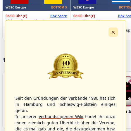
WBSC Europe
WBSC Europe
BOTTOM 5
BOTTOM
08:00 Uhr
(€)
08:00 Uhr
(€)
Box-Score
Box-Sco
Lithuania vs. Ukraine
Croatia vs. Greece
U-23 Baseball European
U-23 Baseball European
×
Championship B Pool 2026 - Group
Championship B Pool 2026 - Group
Germany
Spain
17 Vereine im S/HBV
Seit den Gründungen der Verbände 1986 hat sich
in Hamburg und Schleswig-Holstein einiges
getan.
Bargenstedt
Elmshorn Alligators
Fehmarn I
Beavers
In unserer
verbandseigenen Wiki
findet ihr dazu
einen ziemlich guten Überblick über die Vereine,
die es mal gab und die, die dazugekommen bzw.