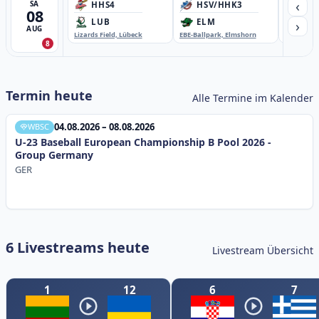
‹
SA
HHS4
HSV/HHK3
HD
08
›
LUB
ELM
GB
AUG
Lizards Field, Lübeck
EBE-Ballpark, Elmshorn
Sportplatz
8
Termin heute
Alle Termine im Kalender
04.08.2026 – 08.08.2026
WBSC
U-23 Baseball European Championship B Pool 2026 -
Group Germany
GER
6 Livestreams heute
Livestream Übersicht
1
12
6
7