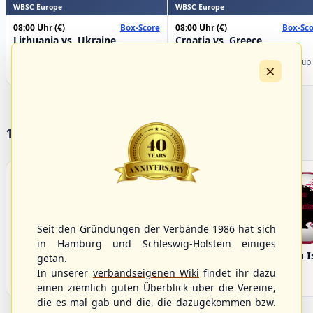
WBSC Europe
WBSC Europe
08:00 Uhr
(€)
08:00 Uhr
(€)
Box-Score
Box-Sco
Lithuania vs. Ukraine
Croatia vs. Greece
U-23 Baseball European
U-23 Baseball European
Championship B Pool 2026 - Group
Championship B Pool 2026 - Group
×
Germany
Spain
17 Vereine im S/HBV
Seit den Gründungen der Verbände 1986 hat sich
in Hamburg und Schleswig-Holstein einiges
Bargenstedt
Elmshorn Alligators
Fehmarn I
getan.
Beavers
In unserer
verbandseigenen Wiki
findet ihr dazu
einen ziemlich guten Überblick über die Vereine,
die es mal gab und die, die dazugekommen bzw.