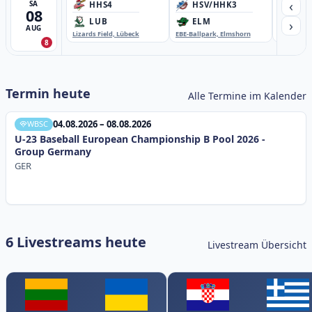
‹
SA
HHS4
HSV/HHK3
HD
08
›
LUB
ELM
GB
AUG
Lizards Field, Lübeck
EBE-Ballpark, Elmshorn
Sportplatz
8
Termin heute
Alle Termine im Kalender
04.08.2026 – 08.08.2026
WBSC
U-23 Baseball European Championship B Pool 2026 -
Group Germany
GER
6 Livestreams heute
Livestream Übersicht