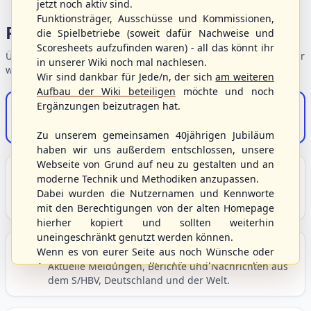
jetzt noch aktiv sind.
Funktionsträger, Ausschüsse und Kommissionen,
Portalbereiche
die Spielbetriebe (soweit dafür Nachweise und
Scoresheets aufzufinden waren) - all das könnt ihr
Übersicht der Verbandsbereiche – wählen Sie einen Einstieg für
in unserer Wiki noch mal nachlesen.
weiterführende Informationen.
Wir sind dankbar für Jede/n, der sich
am weiteren
Aufbau der Wiki beteiligen
möchte und noch
Ergänzungen beizutragen hat.
S/HBV-Shop
Der Onlineshop des S/HBV
Zu unserem gemeinsamen 40jährigen Jubiläum
haben wir uns außerdem entschlossen, unsere
Webseite von Grund auf neu zu gestalten und an
Unser Sport
moderne Technik und Methodiken anzupassen.
Grundlagen und Hintergründe zu Baseball, Softball
Dabei wurden die Nutzernamen und Kennworte
und Baseball5.
mit den Berechtigungen von der alten Homepage
hierher kopiert und sollten weiterhin
uneingeschränkt genutzt werden können.
Berichte und Neuigkeiten
Wenn es von eurer Seite aus noch Wünsche oder
Anregungen geben sollte, könnt ihr uns diese
Aktuelle Meldungen, Berichte und Nachrichten aus
dem S/HBV, Deutschland und der Welt.
gerne an die Verbandsadresse
info@shbvnet.de
schicken.