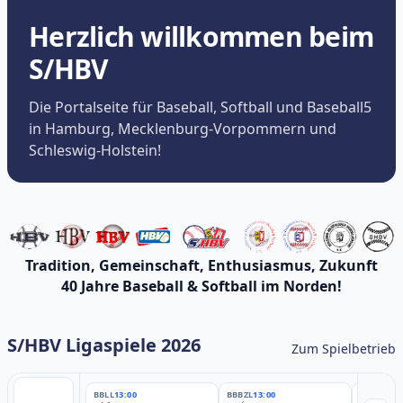
Herzlich willkommen beim
S/HBV
Die Portalseite für Baseball, Softball und Baseball5
in Hamburg, Mecklenburg-Vorpommern und
Schleswig-Holstein!
Tradition, Gemeinschaft, Enthusiasmus, Zukunft
40 Jahre Baseball & Softball im Norden!
S/HBV Ligaspiele 2026
Zum Spielbetrieb
BBLL
13:00
BBBZL
13:00
BBBZL
13: