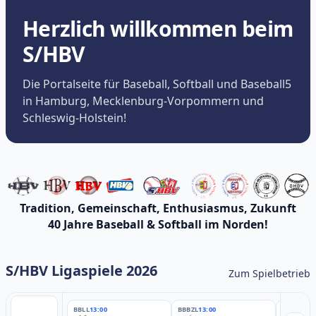
Herzlich willkommen beim
S/HBV
Die Portalseite für Baseball, Softball und Baseball5
in Hamburg, Mecklenburg-Vorpommern und
Schleswig-Holstein!
Tradition, Gemeinschaft, Enthusiasmus, Zukunft
40 Jahre Baseball & Softball im Norden!
S/HBV Ligaspiele 2026
Zum Spielbetrieb
BBLL
13:00
BBBZL
13:00
BBBZL
13: