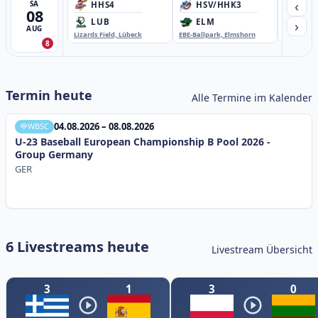
‹
SA
HHS4
HSV/HHK3
HD
08
›
LUB
ELM
GB
AUG
Lizards Field, Lübeck
EBE-Ballpark, Elmshorn
Sportplatz
8
Termin heute
Alle Termine im Kalender
04.08.2026 – 08.08.2026
WBSC
U-23 Baseball European Championship B Pool 2026 -
Group Germany
GER
6 Livestreams heute
Livestream Übersicht
3
1
3
0