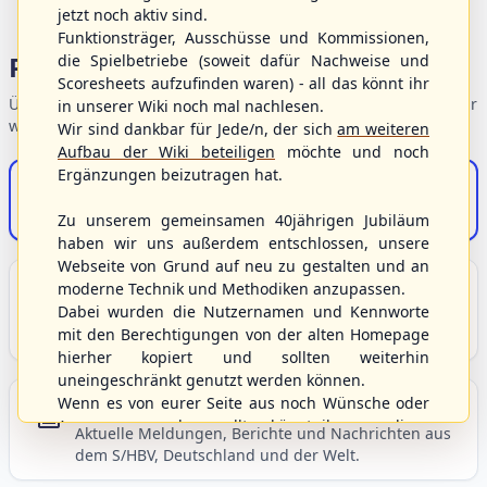
jetzt noch aktiv sind.
Funktionsträger, Ausschüsse und Kommissionen,
Portalbereiche
die Spielbetriebe (soweit dafür Nachweise und
Scoresheets aufzufinden waren) - all das könnt ihr
Übersicht der Verbandsbereiche – wählen Sie einen Einstieg für
in unserer Wiki noch mal nachlesen.
weiterführende Informationen.
Wir sind dankbar für Jede/n, der sich
am weiteren
Aufbau der Wiki beteiligen
möchte und noch
Ergänzungen beizutragen hat.
S/HBV-Shop
Der Onlineshop des S/HBV
Zu unserem gemeinsamen 40jährigen Jubiläum
haben wir uns außerdem entschlossen, unsere
Webseite von Grund auf neu zu gestalten und an
Unser Sport
moderne Technik und Methodiken anzupassen.
Dabei wurden die Nutzernamen und Kennworte
Grundlagen und Hintergründe zu Baseball, Softball
mit den Berechtigungen von der alten Homepage
und Baseball5.
hierher kopiert und sollten weiterhin
uneingeschränkt genutzt werden können.
Wenn es von eurer Seite aus noch Wünsche oder
Berichte und Neuigkeiten
Anregungen geben sollte, könnt ihr uns diese
Aktuelle Meldungen, Berichte und Nachrichten aus
gerne an die Verbandsadresse
info@shbvnet.de
dem S/HBV, Deutschland und der Welt.
schicken.