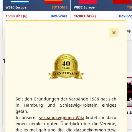
WBSC Europe
WBSC Europe
BOTTOM 3
TO
15:00 Uhr
(€)
16:00 Uhr
(€)
Box-Score
Box-Sco
Greece vs. Spain
Poland vs. Lithuania
U-23 Baseball European
U-23 Baseball European
×
Championship B Pool 2026 - Group
Championship B Pool 2026 - Group
Spain
Germany
17 Vereine im S/HBV
Seit den Gründungen der Verbände 1986 hat sich
in Hamburg und Schleswig-Holstein einiges
getan.
Bargenstedt
Elmshorn Alligators
Fehmarn I
Beavers
In unserer
verbandseigenen Wiki
findet ihr dazu
einen ziemlich guten Überblick über die Vereine,
die es mal gab und die, die dazugekommen bzw.